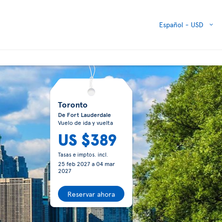
Español -
USD
Toronto
De Fort Lauderdale
Vuelo de ida y vuelta
US $389
Tasas e imptos. incl.
25 feb 2027
a
04 mar
2027
Reservar ahora