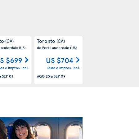
to
Toronto
(CA)
(CA)
 Lauderdale
(US)
de Fort Lauderdale
(US)
S $699
US $704
sas e imptos. incl.
Tasas e imptos. incl.
a
SEP 01
AGO 25
a
SEP 09