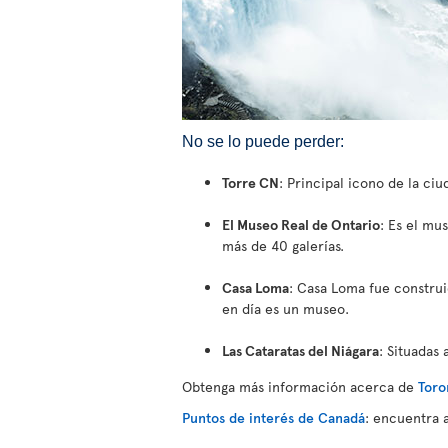
No se lo puede perder:
Torre CN
: Principal icono de la ci
El Museo Real de Ontario
: Es el mu
más de 40 galerías.
Casa Loma
: Casa Loma fue construid
en día es un museo.
Las Cataratas del Niágara
: Situadas
Obtenga más información acerca de
Toro
Puntos de interés de Canadá
: encuentra 