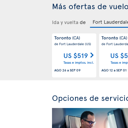
Más ofertas de vuel
Ida y vuelta
de
Toronto
Toronto
(CA)
(CA)
de Fort Lauderdale
(US)
de Fort Lauderd
US $519
US $5
Tasas e imptos. incl.
Tasas e impt
AGO 26
a
SEP 09
AGO 12
a
SEP 01
Opciones de servici