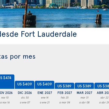
desde Fort Lauderdale
tas por mes
S $474
US $409
US $409
US $389
US $389
US $3
OV 2026
DIC 2026
ENE 2027
FEB 2027
MAR 2027
ABR 20
nov 10
dic 30
ene 14
feb 25
mar 31
abr 22
a nov 16
a ene 07
a ene 21
a mar 04
a abr 08
a abr 2