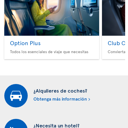
Option Plus
Club Cl
Todos los esenciales de viaje que necesitas
Convierta 
¿Alquileres de coches?
Obtenga más información
¿Necesita un hotel?