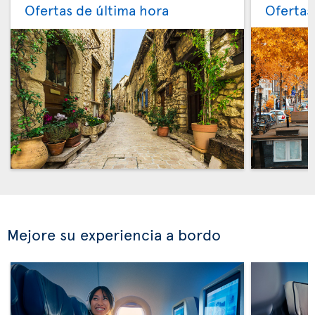
Ofertas de última hora
Ofertas
Mejore su experiencia a bordo