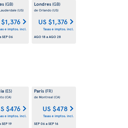
es
Londres
(GB)
(GB)
 Lauderdale
(US)
de Orlando
(US)
 $1,376
US $1,376
sas e imptos. incl.
Tasas e imptos. incl.
a
SEP 06
AGO 18
a
AGO 28
cia
París
(ES)
(FR)
nto
(CA)
de Montreal
(CA)
S $476
US $478
sas e imptos. incl.
Tasas e imptos. incl.
a
SEP 19
SEP 06
a
SEP 16