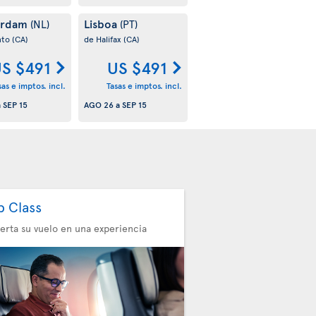
erdam
Lisboa
(NL)
(PT)
nto
(CA)
de Halifax
(CA)
S $491
US $491
sas e imptos. incl.
Tasas e imptos. incl.
a
SEP 15
AGO 26
a
SEP 15
b Class
erta su vuelo en una experiencia