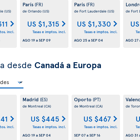
París
París
Londr
(FR)
(FR)
ale
(US)
de Orlando
(US)
de Fort Lauderdale
(US)
de Fort
311
US $1,315
US $1,330
US
os. incl.
Tasas e imptos. incl.
Tasas e imptos. incl.
Ta
8
AGO 19
a
SEP 09
AGO 25
a
SEP 04
AGO 27
ra desde
Canadá a Europa
Madrid
Oporto
Valen
(ES)
(PT)
de Montreal
(CA)
de Montreal
(CA)
de Toro
41
US $445
US $467
U
os. incl.
Tasas e imptos. incl.
Tasas e imptos. incl.
Ta
AGO 19
a
SEP 04
SEP 07
a
SEP 16
AGO 31