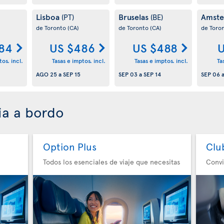
Lisboa
Bruselas
Amst
(PT)
(BE)
de Toronto
(CA)
de Toronto
(CA)
de Toro
84
US $486
US $488
U
os. incl.
Tasas e imptos. incl.
Tasas e imptos. incl.
Ta
AGO 25
a
SEP 15
SEP 03
a
SEP 14
SEP 06
ia a bordo
Option Plus
Clu
Todos los esenciales de viaje que necesitas
Convi