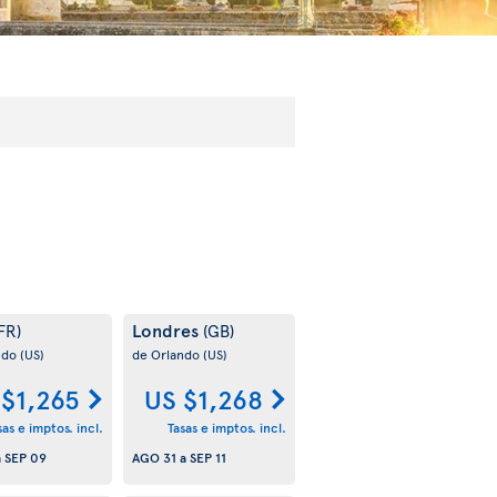
Londres
FR)
(GB)
ndo
(US)
de Orlando
(US)
 $1,265
US $1,268
sas e imptos. incl.
Tasas e imptos. incl.
a
SEP 09
AGO 31
a
SEP 11