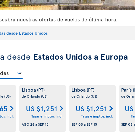
cubra nuestras ofertas de vuelos de última hora.
idas desde Estados Unidos
ra desde
Estados Unidos a Europa
Lisboa
Lisboa
París
(PT)
(PT)
(
ale
(US)
de Orlando
(US)
de Orlando
(US)
de Orla
65
US $1,251
US $1,251
US
os. incl.
Tasas e imptos. incl.
Tasas e imptos. incl.
Ta
AGO 26
a
SEP 15
SEP 03
a
SEP 15
SEP 03