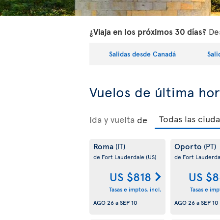
¿Viaja en los próximos 30 días?
Des
Salidas desde Canadá
Sal
Vuelos de última ho
Ida y vuelta
de
Roma
Oporto
(IT)
(PT)
de Fort Lauderdale
(US)
de Fort Lauderd
US $818
US $8
Tasas e imptos. incl.
Tasas e impt
AGO 26
a
SEP 10
AGO 26
a
SEP 10