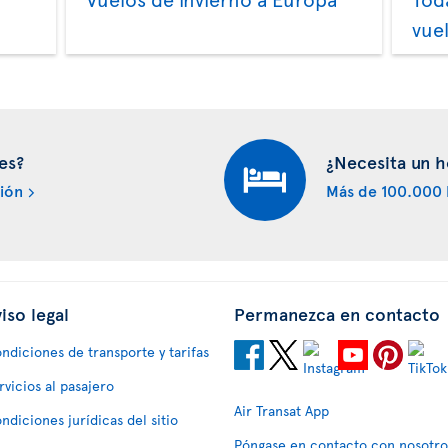
a
vue
es?
¿Necesita un h
ión
Más de 100.000 
iso legal
Permanezca en contacto
ndiciones de transporte y tarifas
rvicios al pasajero
Air Transat App
ndiciones jurídicas del sitio
Póngase en contacto con nosotro