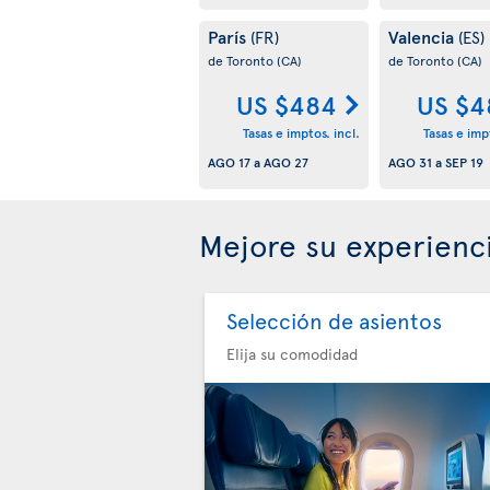
París
Valencia
(FR)
(ES)
de Toronto
(CA)
de Toronto
(CA)
US $484
US $4
Tasas e imptos. incl.
Tasas e impt
AGO 17
a
AGO 27
AGO 31
a
SEP 19
Mejore su experienc
Selección de asientos
Elija su comodidad