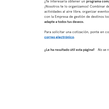
¿Te interesaría obtener un
programa compl
¡Nosotros te lo organizamos! Combinar de
actividades al aire libre, organizar event
con la Empresa de gestión de destinos lo
adapte a todos tus deseos
.
Para solicitar una cotización, ponte en 
correo electrónico
.
¿Le ha resultado útil esta página?
No se r