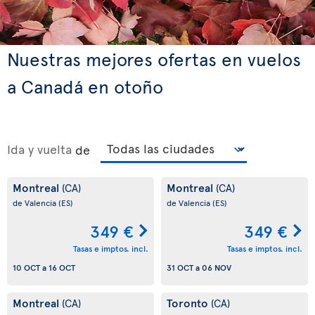
Nuestras mejores ofertas en vuelos
a Canadá en otoño
Ida y vuelta
de
Montreal
Montreal
(CA)
(CA)
de Valencia
(ES)
de Valencia
(ES)
349 €
349 €
Tasas e imptos. incl.
Tasas e imptos. incl.
10 OCT
a
16 OCT
31 OCT
a
06 NOV
Montreal
Toronto
(CA)
(CA)