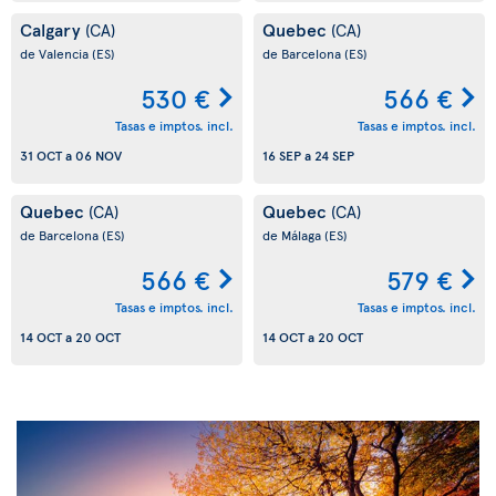
Calgary
Quebec
(CA)
(CA)
de Valencia
(ES)
de Barcelona
(ES)
530 €
566 €
Tasas e imptos. incl.
Tasas e imptos. incl.
31 OCT
a
06 NOV
16 SEP
a
24 SEP
Quebec
Quebec
(CA)
(CA)
de Barcelona
(ES)
de Málaga
(ES)
566 €
579 €
Tasas e imptos. incl.
Tasas e imptos. incl.
14 OCT
a
20 OCT
14 OCT
a
20 OCT