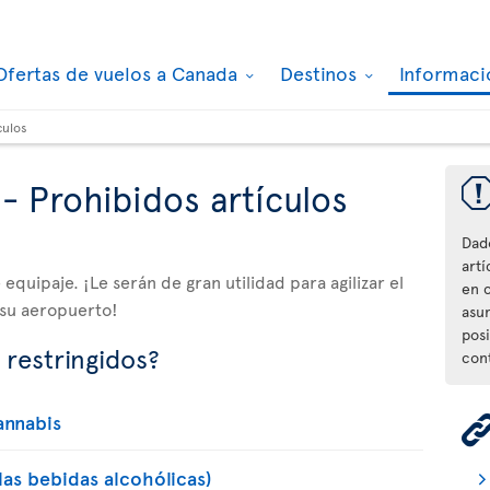
Ofertas de vuelos a Canada
Destinos
Informaci
culos
- Prohibidos artículos
Dad
artí
equipaje. ¡Le serán de gran utilidad para agilizar el
en 
 su aeropuerto!
asu
posi
 restringidos?
con
annabis
 las bebidas alcohólicas)