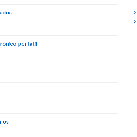
lados
trónico portátil
ulos