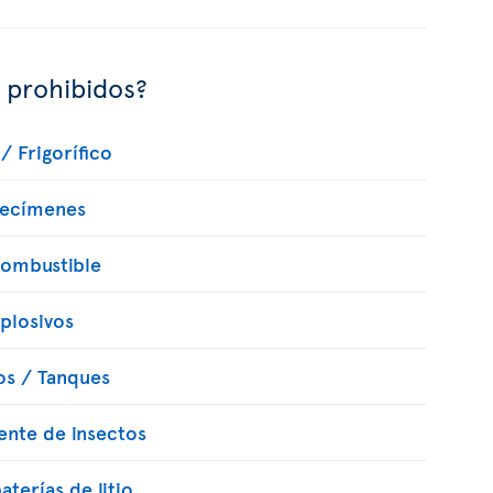
s prohibidos?
/ Frigorífico
pecímenes
combustible
xplosivos
os / Tanques
lente de insectos
terías de litio