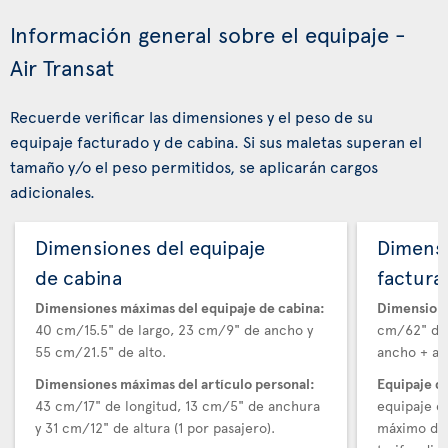
Información general sobre el equipaje -
Air Transat
Recuerde verificar las dimensiones y el peso de su
equipaje facturado y de cabina. Si sus maletas superan el
tamaño y/o el peso permitidos, se aplicarán cargos
adicionales.
Dimensiones del equipaje
Dimensi
de cabina
factura
Dimensiones máximas del equipaje de cabina:
Dimensione
40 cm/15.5" de largo, 23 cm/9" de ancho y
cm/62" de 
55 cm/21.5" de alto.
ancho + alt
Dimensiones máximas del artículo personal:
Equipaje d
43 cm/17" de longitud, 13 cm/5" de anchura
equipaje e
y 31 cm/12" de altura (1 por pasajero).
máximo de 