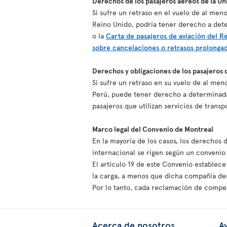
Derechos de los pasajeros aéreos de la U
Si sufre un retraso en el vuelo de al me
Reino Unido, podría tener derecho a det
o la
Carta de pasajeros de aviación del R
sobre cancelaciones o retrasos prolonga
Derechos y obligaciones de los pasajeros 
Si sufre un retraso en su vuelo de al me
Perú, puede tener derecho a determinada
pasajeros que utilizan servicios de trans
Marco legal del Convenio de Montreal
En la mayoría de los casos, los derechos 
internacional se rigen según un conveni
El artículo 19 de este Convenio establece
la carga, a menos que dicha compañía dem
Por lo tanto, cada reclamación de compen
Acerca de nosotros
Av