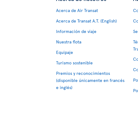
Acerca de Air Transat
Co
Acerca de Transat A.T. (English)
Co
Información de viaje
Se
Nuestra flota
Té
Tr
Equipaje
Co
Turismo sostenible
Co
Premios y reconocimientos
Po
(disponible únicamente en francés
e inglés)
Po