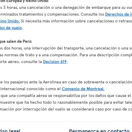
nión Europea y Reino Unido
nos 3 horas, una cancelación o una denegación de embarque para su vu
erminados tratamientos y compensaciones. Consulte los
Derechos de l
eino Unido.
Si necesita más información sobre cancelaciones o retraso
dos de vuelo
.
que salen de Perú
nos dos horas, una interrupción del transporte, una cancelación o una
s normas de trato y a una compensación. Para una descripción comple
porte aéreo, consulte la
Decision 619
.
de los pasajeros ante la Aerolínea en caso de sobreventa o cancelació
o internacional conocido como el
Convenio de Montreal.
 que una compañía aérea se responsabiliza por los daños que cause el 
uestre que ha hecho todo lo razonablemente posible para evitar tale
sación por interrupción del vuelo se considerará caso por caso de c
iso legal
Permanezca en contacto