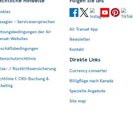
echtliche Hinweise
Folgen Sie uns
okies
ssagier - Serviceversprechen
Air Transat App
tzungsbedingungen der Air
ansat-Websites
Newsletter
schäftsbedingungen
Kontakt
tenschutzrichtlinie
Direkte Links
ise- / Rücktrittsversicherung
Currency converter
chtlinie f. CRS-Buchung &
Billigflüge nach Kanada
cketing
Spezielle Angebote
Site map