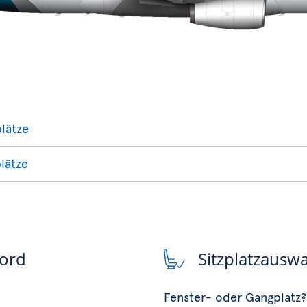
plätze
plätze
Bord
Sitzplatzausw
Fenster- oder Gangplatz?