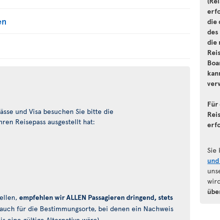
(Re
erf
en
die
des
die 
Rei
Boa
kann
ver
Für 
sse und Visa besuchen Sie bitte die
Reis
ren Reisepass ausgestellt hat:
erf
Sie
und
uns
wir
übe
ellen,
empfehlen wir ALLEN Passagieren dringend, stets
auch für die Bestimmungsorte, bei denen ein Nachweis
 eine gültige Alternative wäre).