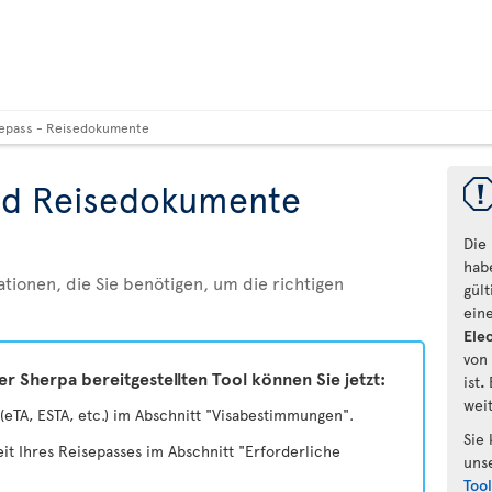
epass - Reisedokumente
nd Reisedokumente
Die
hab
ationen, die Sie benötigen, um die richtigen
gül
ein
Elec
von
 Sherpa bereitgestellten Tool können Sie jetzt:
ist
.
wei
(eTA, ESTA, etc.) im Abschnitt "Visabestimmungen".
Sie
eit Ihres Reisepasses im Abschnitt "Erforderliche
uns
Too