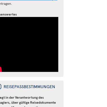
ntragen.
senswertes
ü
REISEPASSBESTIMMUNGEN
iegt in der Verantwortung des
sagiers, über gültige Reisedokumente