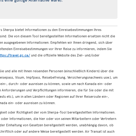
rs Sherpa bietet Informationen zu den Einreisebestimmungen Ihres
sind. Die von diesem Tool bereitgestellten Informationen ersetzen nicht die
n ausgegebenen Informationen. Empfehlen wir Ihnen dringend, sich über
 geltenden Einreisebestimmungen vor Ihrer Reise zu informieren, indem Sie
ttps://travel.gc.ca/
und die offizielle Website des Ziel- und/oder
 Sie und alle mit Ihnen reisenden Personen (einschließlich Kindern) über die
Reisepass, Visum, Impfpass, Reisebefreiung, Versicherungsnachweis usw.), um
e ein-, durch- oder ausreisen zu können, sowie um nach Kanada ein- oder
 Anforderungen und Verpflichtungen informieren, die für Sie oder die mit
ests etc.), um in allen Ländern oder Regionen auf Ihrer Reiseroute ein-,
nada ein- oder ausreisen zu können.
digkeit oder Richtigkeit der vom Sherpa-Tool bereitgestellten Informationen.
ng oder Informationen, die hier oder von seinen Mitarbeitern oder Vertretern
der Einhaltung von Gesetzen bereitgestellt werden, unabhängig davon, ob
riftlich oder auf andere Weise bereitgestellt werden. Air Transat ist auch