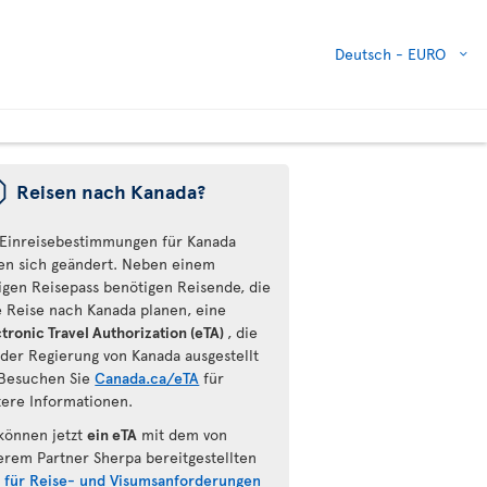
Deutsch -
EURO
ü
Reisen nach Kanada?
 Einreisebestimmungen für Kanada
en sich geändert. Neben einem
tigen Reisepass benötigen Reisende, die
e Reise nach Kanada planen, eine
tronic Travel Authorization (eTA)
, die
 der Regierung von Kanada ausgestellt
Besuchen Sie
Canada.ca/eTA
für
tere Informationen.
 können jetzt
ein eTA
mit dem von
erem Partner Sherpa bereitgestellten
l für Reise- und Visumsanforderungen