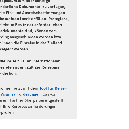
isepass, Visum oder sonstige
orderliche Dokumente) zu verfügen,
 die Ein- und Ausreisebestimmungen
 besuchten Lands erfüllen. Passagiere,
nicht im Besitz der erforderlichen
sedokumente sind, können vom
rding ausgeschlossen werden bzw.
 ihnen die Einreise in das Zielland
weigert werden.
die Reise zu allen internationalen
ezielen ist ein gültiger Reisepass
orderlich.
 können jetzt mit dem
Tool für Reise-
 Visumsanforderungen
, das von
erem Partner Sherpa bereitgestellt
d,
Ihre Reisepassanforderungen
rprüfen
.