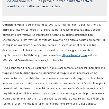
destinazioni in cui una prova di cittadinanza/la carta di
identità sono alternative accettabili).
Condizioni legali:
lo strumento di cui sopra, fornito dal nostro partner Sherpa,
offre informazioni sui requisiti di ingresso per il Paese di destinazione, a scopo
puramente informativo. Le informazioni fornite da questo strumento non
sostituiscono le informazioni fornite dal governo e da altre autorità competenti. Ti
consigliamo vivamente di verificare i requisiti di ingresso applicabili alla tua
destinazione e alla tua situazione personale prima di viaggiare consultando
regolarmente il sito Web del governo canadese
https://travel.gc.ca/
e il sito
ufficiale del Paese di destinazione e/o di transito.
È tua responsabilità assicurarti che tu e qualsiasi persona (compresi i bambini) che
viaggiano con te dispongano dei documenti di viaggio validi necessari (come
passaporto, visto, certificato di vaccinazione, esenzione di viaggio, certificato di
assicurazione e così via) per entrare, transitare o uscire da tutti i Paesi o le regioni
presenti nel tuo itinerario, nonché per entrare o uscire dal Canada, e verificare i
requisiti e gli obblighi che tu o qualsiasi persona che viaggia con te potreste avere
(come quarantena, test o altro) per entrare, transitare o uscire da tutti i Paesi o le
regioni presenti nel tuo itinerario, nonché per entrare o uscire dal Canada.