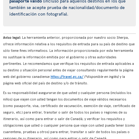
pasaporte válido
(incluso para aquellos destinos en los que
también se acepte prueba de nacionalidad/documento de
identificación con fotografía).
Aviso legal:
La herramienta anterior, proporcionada por nuestro socio Sherpa,
ofrece información relativa a los requisitos de entrada para su país de destino que
sólo tiene fines informativos. La información proporcionada por esta herramienta
no sustituye la información emitida por el gobierno y otras autoridades
pertinentes. Le recomendamos que verifique los requisitos de entrada aplicables a
su destino y situación personal antes de viajar consultando regularmente la página
web del gobierno canadiense
https://travel.gc.ca/
(*disponible en inglés)
y la
página web oficial del país de destino y/o de tránsito.
Es su responsabilidad asegurarse de que usted y cualquier persona (incluidos los
niños) que viajen con usted tengan los documentos de viaje válidos necesarios
(como pasaporte, visa, certificado de vacunación, exención de viaje, certificado de
seguro, etc.) para entrar, transitar o salir de todos los países o regiones de su
itinerario, así como para entrar o salir de Canadá; y verificar los requisitos y
obligaciones que usted o cualquier persona que viaje con usted pueda tener (como
cuarentena, pruebas u otros) para entrar, transitar o salir de todos los países o
regiones de su itinerario, así como para entrar o salir de Canadá.