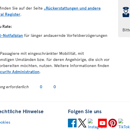
inden Sie auf der Seite
„Rückerstattungen und andere
þ
l Register
.
u Rate:
Bit
t-Notfallplan
für länger andauernde Vorfeldverzögerungen
Passagiere mit eingeschränkter Mobilität, mit
nstigen Umständen bzw. für deren Angehörige, die sich vor
vorbereiten möchten, nutzen. Weitere Informationen finden
curity Administration
.
ng erforderlich
0
0
echtliche Hinweise
Folgen Sie uns
okies