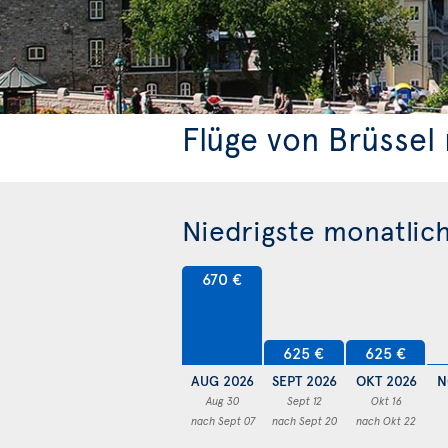
Flüge von Brüsse
Niedrigste monatlich
670 €
625 €
625 €
AUG 2026
SEPT 2026
OKT 2026
N
Aug 30
Sept 12
Okt 16
nach Sept 07
nach Sept 20
nach Okt 22