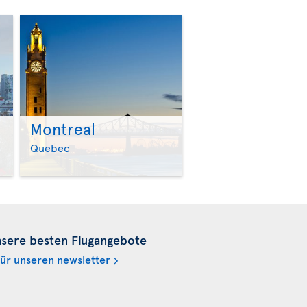
Montreal
>
>
Quebec
nsere besten Flugangebote
für unseren newsletter