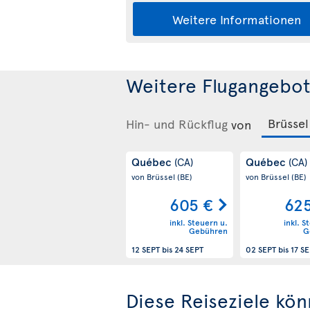
Weitere Informationen
Weitere Flugangebo
Hin- und Rückflug
von
Québec
Québec
(CA)
(CA)
von Brüssel
(BE)
von Brüssel
(BE)
605 €
62
inkl. Steuern u.
inkl. S
Gebühren
G
12 SEPT
bis
24 SEPT
02 SEPT
bis
17 S
Diese Reiseziele kön