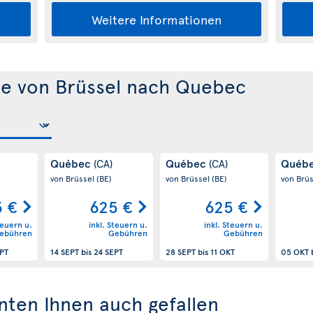
Weitere Informationen
te von Brüssel nach Quebec
Québec
Québec
Québ
(CA)
(CA)
von Brüssel
(BE)
von Brüssel
(BE)
von Brü
5 €
625 €
625 €
teuern u.
inkl. Steuern u.
inkl. Steuern u.
ebühren
Gebühren
Gebühren
EPT
14 SEPT
bis
24 SEPT
28 SEPT
bis
11 OKT
05 OKT
nten Ihnen auch gefallen