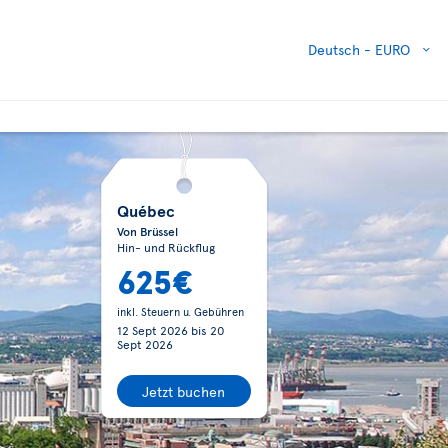
Deutsch -
EURO
Québec
Von Brüssel
Hin- und Rückflug
625€
inkl. Steuern u. Gebühren
12 Sept 2026
bis
20
Sept 2026
Jetzt buchen