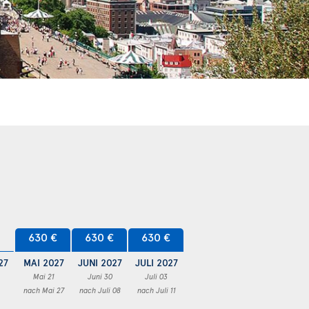
630 €
630 €
630 €
27
MAI 2027
JUNI 2027
JULI 2027
Mai 21
Juni 30
Juli 03
nach Mai 27
nach Juli 08
nach Juli 11