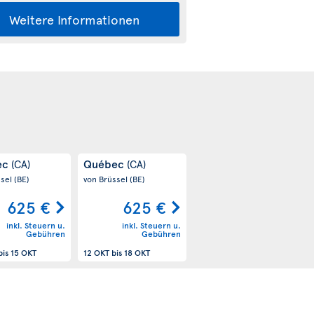
Weitere Informationen
ec
Québec
(CA)
(CA)
ssel
(BE)
von Brüssel
(BE)
625 €
625 €
inkl. Steuern u.
inkl. Steuern u.
Gebühren
Gebühren
bis
15 OKT
12 OKT
bis
18 OKT