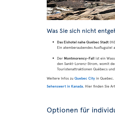
Was Sie sich nicht entge
Das Eishotel nahe Québec Stadt
(Hô
Ein atemberaubendes Ausflugsziel 
Der
Montmorency-Fall
ist ein Wass
den Sankt-Lorenz-Strom, womit der 
Touristenattraktionen Québecs und 
Weitere Infos zu
Quebec City
in Quebec.
Sehenswert in Kanada.
Hier finden Sie Ar
Optionen für individ