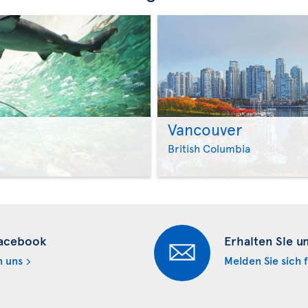
Vancouver
>
British Columbia
Facebook
Erhalten Sie u
n uns
Melden Sie sich 