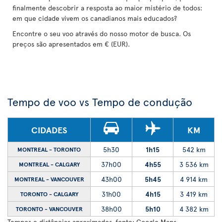
finalmente descobrir a resposta ao maior mistério de todos:
em que cidade vivem os canadianos mais educados?
Encontre o seu voo através do nosso motor de busca. Os
preços são apresentados em € (EUR).
Tempo de voo vs Tempo de condução
CIDADES
KM
5h30
1h15
542 km
MONTREAL - TORONTO
37h00
4h55
3 536 km
MONTREAL - CALGARY
43h00
5h45
4 914 km
MONTREAL - VANCOUVER
31h00
4h15
3 419 km
TORONTO - CALGARY
38h00
5h10
4 382 km
TORONTO - VANCOUVER
Tempos e distâncias aproximados, fonte: Google Maps