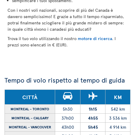
semplificare i tuoi spostamenti.
Con i nostri voli nazionali, scoprire di più del Canada è
davvero semplicissimo! E grazie a tutto il tempo risparmiato,
potrai finalmente sciogliere il più grande mistero di sempre:
in quale città vivono i canadesi più educati?
Trova il tuo volo utilizzando il nostro
motore di ricerca
. I
prezzi sono elencati in € (EUR).
Tempo di volo rispetto al tempo di guida
CITTÀ
KM
5h30
1h15
542 km
MONTREAL - TORONTO
37h00
4h55
3 536 km
MONTREAL - CALGARY
43h00
5h45
4 914 km
MONTREAL - VANCOUVER