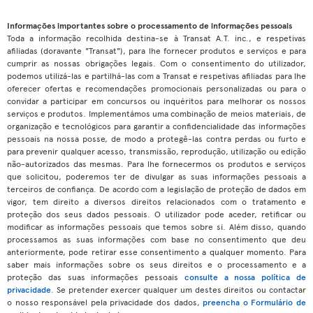
Informações importantes sobre o processamento de informações pessoais
Toda a informação recolhida destina-se à Transat A.T. inc., e respetivas
afiliadas (doravante "Transat"), para lhe fornecer produtos e serviços e para
cumprir as nossas obrigações legais. Com o consentimento do utilizador,
podemos utilizá-las e partilhá-las com a Transat e respetivas afiliadas para lhe
oferecer ofertas e recomendações promocionais personalizadas ou para o
convidar a participar em concursos ou inquéritos para melhorar os nossos
serviços e produtos. Implementámos uma combinação de meios materiais, de
organização e tecnológicos para garantir a confidencialidade das informações
pessoais na nossa posse, de modo a protegê-las contra perdas ou furto e
para prevenir qualquer acesso, transmissão, reprodução, utilização ou edição
não-autorizados das mesmas. Para lhe fornecermos os produtos e serviços
que solicitou, poderemos ter de divulgar as suas informações pessoais a
terceiros de confiança. De acordo com a legislação de proteção de dados em
vigor, tem direito a diversos direitos relacionados com o tratamento e
proteção dos seus dados pessoais. O utilizador pode aceder, retificar ou
modificar as informações pessoais que temos sobre si. Além disso, quando
processamos as suas informações com base no consentimento que deu
anteriormente, pode retirar esse consentimento a qualquer momento. Para
saber mais informações sobre os seus direitos e o processamento e a
proteção das suas informações pessoais
consulte a nossa política de
privacidade
. Se pretender exercer qualquer um destes direitos ou contactar
o nosso responsável pela privacidade dos dados,
preencha o Formulário de