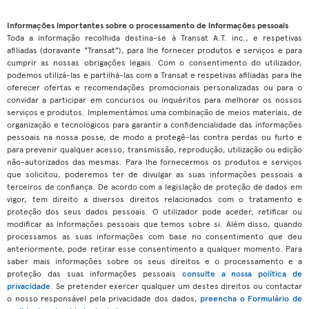
Informações importantes sobre o processamento de informações pessoais
Toda a informação recolhida destina-se à Transat A.T. inc., e respetivas
afiliadas (doravante "Transat"), para lhe fornecer produtos e serviços e para
cumprir as nossas obrigações legais. Com o consentimento do utilizador,
podemos utilizá-las e partilhá-las com a Transat e respetivas afiliadas para lhe
oferecer ofertas e recomendações promocionais personalizadas ou para o
convidar a participar em concursos ou inquéritos para melhorar os nossos
serviços e produtos. Implementámos uma combinação de meios materiais, de
organização e tecnológicos para garantir a confidencialidade das informações
pessoais na nossa posse, de modo a protegê-las contra perdas ou furto e
para prevenir qualquer acesso, transmissão, reprodução, utilização ou edição
não-autorizados das mesmas. Para lhe fornecermos os produtos e serviços
que solicitou, poderemos ter de divulgar as suas informações pessoais a
terceiros de confiança. De acordo com a legislação de proteção de dados em
vigor, tem direito a diversos direitos relacionados com o tratamento e
proteção dos seus dados pessoais. O utilizador pode aceder, retificar ou
modificar as informações pessoais que temos sobre si. Além disso, quando
processamos as suas informações com base no consentimento que deu
anteriormente, pode retirar esse consentimento a qualquer momento. Para
saber mais informações sobre os seus direitos e o processamento e a
proteção das suas informações pessoais
consulte a nossa política de
privacidade
. Se pretender exercer qualquer um destes direitos ou contactar
o nosso responsável pela privacidade dos dados,
preencha o Formulário de