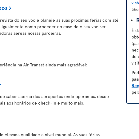
vist
oos
She
prevista do seu voo e planeie as suas próximas férias com até
a igualmente como proceder no caso de o seu voo ser
É d
doras aéreas nossas parceiras.
obt
(pa
nec
de 
visi
riência na Air Transat ainda mais agradável:
Pod
pas
Req
pel
 de saber acerca dos aeroportos onde operamos, desde
is aos horários de check-in e muito mais.
 elevada qualidade a nível mundial. As suas férias