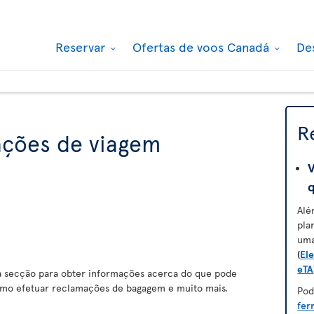
Reservar
Ofertas de voos Canadá
De
R
ações de viagem
V
Alé
pla
um
(
Ele
eTA
 secção para obter informações acerca do que pode
omo efetuar reclamações de bagagem e muito mais.
Pod
fer