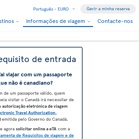
Gerir a minha reserva
Português -
EURO
stinos
Informações de viagem
Contacte-nos
equisito de entrada
ai viajar com um passaporte
que não é canadiano?
m de um passaporte válido, quem
neia visitar o Canadá irá necessitar de
a
autorização eletrónica de viagem
ctronic Travel Authorization,
)
emitida pelo Governo do Canadá
.
e agora
solicitar online a eTA
com a
ramenta de Requisitos de viagem e de