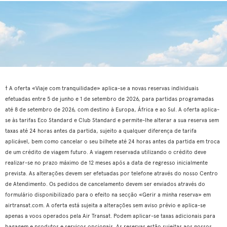
† A oferta «Viaje com tranquilidade» aplica-se a novas reservas individuais
efetuadas entre 5 de junho e 1 de setembro de 2026, para partidas programadas
até 8 de setembro de 2026, com destino à Europa, África e ao Sul. A oferta aplica-
se às tarifas Eco Standard e Club Standard e permite-lhe alterar a sua reserva sem
taxas até 24 horas antes da partida, sujeito a qualquer diferença de tarifa
aplicável, bem como cancelar o seu bilhete até 24 horas antes da partida em troca
de um crédito de viagem futuro. A viagem reservada utilizando o crédito deve
realizar-se no prazo máximo de 12 meses após a data de regresso inicialmente
prevista. As alterações devem ser efetuadas por telefone através do nosso Centro
de Atendimento. Os pedidos de cancelamento devem ser enviados através do
formulário disponibilizado para o efeito na secção «Gerir a minha reserva» em
airtransat.com. A oferta está sujeita a alterações sem aviso prévio e aplica-se
apenas a voos operados pela Air Transat. Podem aplicar-se taxas adicionais para
bagagem e produtos e serviços opcionais. As reservas estão sujeitas aos nossos