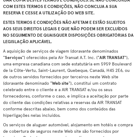
COM ESTES TERMOS E CONDIÇÕES, NÃO CONCLUA A SUA
RESERVA E CESSE A UTILIZAÇÃO DO WEB SITE.
ESTES TERMOS E CONDIÇÕES NÃO AFETAM E ESTÃO SUJEITOS
AOS SEUS DIREITOS LEGAIS E QUE NÃO PODEM SER EXCLUÍDOS
NO SEGUIMENTO DE QUAISQUER DISPOSIÇÕES OBRIGATÓRIAS DA
LEGISLAÇÃO APLICÁVEL.
A aquisição de serviços de viagem (doravante denominados
"
Serviços
") oferecidos pela Air Transat A.T. Inc. ("
AIR TRANSAT
"),
uma empresa canadiana com sede estatutária em 5959 Boulevard
de la Côte-Vertu, Saint-Laurent, Quebeque, Canadá, H4S 2E6, ou
de outros servidos fornecidos por terceiros neste Web site
(doravante denominado "
Web site
"), constitui um contrato
celebrado entre o cliente e a AIR TRANSAT e/ou os seus
fornecedores, conforme o caso, e implica a aceitação por parte
do cliente das condições relativas a reservas da AIR TRANSAT
conforme descritas abaixo, bem como dos conteúdos das
hiperligações nelas incluídos.
Os serviços de aluguer automóvel, alojamento em hotéis e compra
de cobertura de seguros neste Web site são fornecidos por