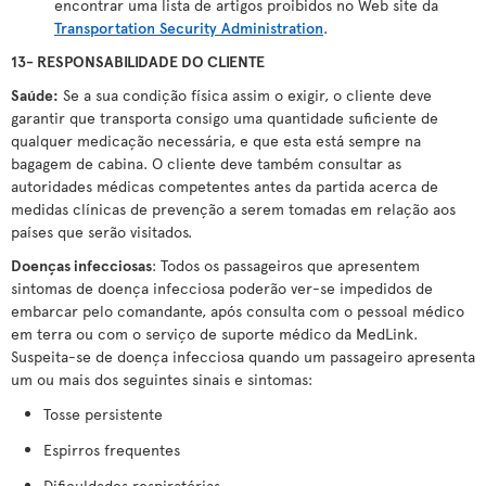
encontrar uma lista de artigos proibidos no Web site da
Transportation Security Administration
.
13- RESPONSABILIDADE DO CLIENTE
Saúde:
Se a sua condição física assim o exigir, o cliente deve
garantir que transporta consigo uma quantidade suficiente de
qualquer medicação necessária, e que esta está sempre na
bagagem de cabina. O cliente deve também consultar as
autoridades médicas competentes antes da partida acerca de
medidas clínicas de prevenção a serem tomadas em relação aos
países que serão visitados.
Doenças infecciosas
: Todos os passageiros que apresentem
sintomas de doença infecciosa poderão ver-se impedidos de
embarcar pelo comandante, após consulta com o pessoal médico
em terra ou com o serviço de suporte médico da MedLink.
Suspeita-se de doença infecciosa quando um passageiro apresenta
um ou mais dos seguintes sinais e sintomas:
Tosse persistente
Espirros frequentes
Dificuldades respiratórias