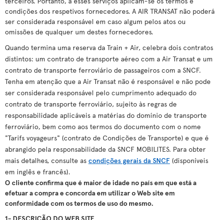
terceiros. Portanto, a esses serviços aplicam-se os termos e
condições dos respetivos fornecedores. A AIR TRANSAT não poderá
ser considerada responsável em caso algum pelos atos ou
omissões de qualquer um destes fornecedores.
Quando termina uma reserva da Train + Air, celebra dois contratos
distintos: um contrato de transporte aéreo com a Air Transat e um
contrato de transporte ferroviário de passageiros com a SNCF.
Tenha em atenção que a Air Transat não é responsável e não pode
ser considerada responsável pelo cumprimento adequado do
contrato de transporte ferroviário, sujeito às regras de
responsabilidade aplicáveis a matérias do domínio de transporte
ferroviário, bem como aos termos do documento com o nome
"Tarifs voyageurs" (contrato de Condições de Transporte) e que é
abrangido pela responsabilidade da SNCF MOBILITES. Para obter
mais detalhes, consulte as
condições gerais da SNCF
(disponíveis
em inglês e francês).
O cliente confirma que é maior de idade no país em que está a
efetuar a compra e concorda em utilizar o Web site em
conformidade com os termos de uso do mesmo.
1- DESCRIÇÃO DO WEB SITE