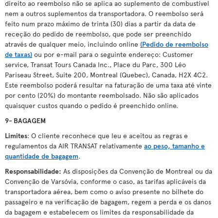
direito ao reembolso não se aplica ao suplemento de combustível
nem a outros suplementos da transportadora. O reembolso será
feito num prazo máximo de trinta (30) dias a partir da data de
receção do pedido de reembolso, que pode ser preenchido
através de qualquer meio, incluindo online
(Pedido de reembolso
de taxas)
ou por e-mail para o seguinte endereço: Customer
service, Transat Tours Canada Inc., Place du Parc, 300 Léo
Pariseau Street, Suite 200, Montreal (Quebec), Canada, H2X 4C2.
Este reembolso poderá resultar na faturação de uma taxa até vinte
por cento (20%) do montante reembolsado. Não são aplicados
quaisquer custos quando o pedido é preenchido online.
9- BAGAGEM
Limites
: O cliente reconhece que leu e aceitou as regras e
regulamentos da AIR TRANSAT relativamente
ao peso, tamanho e
quantidade de bagagem
.
Responsabilidade:
As disposições da Convenção de Montreal ou da
Convenção de Varsóvia, conforme o caso, as tarifas aplicáveis da
transportadora aérea, bem como o aviso presente no bilhete do
passageiro e na verificação de bagagem, regem a perda e os danos
da bagagem e estabelecem os limites da responsabilidade da