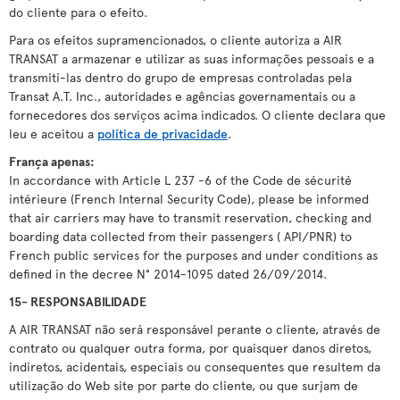
do cliente para o efeito.
Para os efeitos supramencionados, o cliente autoriza a AIR
TRANSAT a armazenar e utilizar as suas informações pessoais e a
transmiti-las dentro do grupo de empresas controladas pela
Transat A.T. Inc., autoridades e agências governamentais ou a
fornecedores dos serviços acima indicados. O cliente declara que
leu e aceitou a
política de privacidade
.
França apenas:
In accordance with Article L 237 -6 of the Code de sécurité
intérieure (French Internal Security Code), please be informed
that air carriers may have to transmit reservation, checking and
boarding data collected from their passengers ( API/PNR) to
French public services for the purposes and under conditions as
defined in the decree N° 2014-1095 dated 26/09/2014.
15- RESPONSABILIDADE
A AIR TRANSAT não será responsável perante o cliente, através de
contrato ou qualquer outra forma, por quaisquer danos diretos,
indiretos, acidentais, especiais ou consequentes que resultem da
utilização do Web site por parte do cliente, ou que surjam de