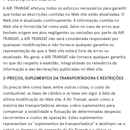
A AIR TRANSAT efetuou todos os esforços necessários para garantir
que todas as descrições contidas no Web site estão atualizadas. O
Web site é atualizado continuamente. A informação contida no
Web site é fornecida tal como está. Salvo no caso de erros que
tenham origem em atos negligentes ou omissões por parte da AIR
TRANSAT, a AIR TRANSAT não será considerada responsável por
quaisquer modificações e não fornece qualquer garantia ou
representação de que o Web site estará livre de erros ou
atualizado. No geral, a AIR TRANSAT não fornece qualquer garantia
no que diz respeito à exatidão, integralidade ou relevância da
informação e das declarações publicadas no Web site.
2-PREÇOS, SUPLEMENTOS DA TRANSPORTADORA E RESTRIÇÕES
Os preços têm como base, entre outras coisas, o custo do
combustível, as taxas de câmbio e as taxas em vigor à data da
última modificação do Web site. A Air Transat, assim como a
maioria das transportadoras aéreas, cobra suplementos para
compensar a volatilidade e flutuação de determinadas despesas
recorrentes e custos de operação. Estes suplementos
representam os "suplementos da transportadora" e destinam-se a
cobrir as despesas de operação da Air Transat e a aliviar as