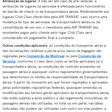
Atribuição de lugares
: A não ser em caso de pré-seleção, a
atribuição de lugares na aeronave é efetuada pelos funcionários
do balcão de check-in da transportadora aérea. Relativamente aos
lugares Club Class oferecidos pela AIR TRANSAT, caso ocorra uma
mudança do tipo de aeronave, de transportadora aérea ou da
consolidação de um voo, o reembolso pela AIR TRANSAT dos
montantes pagos pelo cliente pelo lugar Club Class será
considerado um pagamento final e completo.
Outras condições aplicáveis
:
As condições do transporte aéreo e
das reclamações relativas a perda e/ou danos da bagagem são
reguladas pela
Convenção de Montreal
ou pela
Convenção de
Varsóvia
, conforme o caso, bem como as tarifas aplicáveis ou a
transportadora aérea, as condições do contrato presentes na
passagem aérea e quaisquer outros regulamentos governamentais
que determinem os limites da responsabilidade da transportadora
aérea. A partir do momento em que forem registados e aprovados
pelas autoridades regulatórias federais, quaisquer emendas ou
modificações aos termos gerais aplicáveis da transportadora aérea
não estão sujeitas a aviso público e são legalmente vinculativas. As
passagens aéreas não utilizadas, no total ou em parte, nas datas
indicadas, não podem ser utilizadas com outro voo mas podem, a