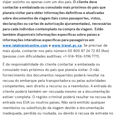
viajar sozinho ou apenas com um dos pais.
O cliente deve
contactar a embaixada ou consulado mais próximos do país que
planeia visitar para obter informações definitivas e atualizadas
sobre documentos de viagem (tais como passaportes, vistos,
declarações ou cartas de autorização ajuramentadas), necessárias
para cada indivíduo contemplado na compra da viagem.
Estão
também disponíveis informações específicas sobre países e
informações interativas específicas para passageiros em
www.iatatravelcentre.com
e
www.travel.gc.ca
. Se precisar de
mais ajuda, contacte-nos pelo número 00 800 87 26 72 83 (fixo)
(pessoas com dificuldades auditivas: +1-514-906-5196 TTY).
É da responsabilidade do cliente contactar a embaixada ou
consulado mais próximos do país que planeia visitar. O não
fornecimento dos documentos requeridos poderá resultar na
recusa do embarque pela transportadora ou pelas autoridades
competentes, sem direito a recurso ou a reembolso. A entrada do
cliente poderá também ser recusada mesmo se a documentação
estiver completa. O registo criminal poderá resultar na recusa de
entrada nos EUA ou noutros países. Não será emitido qualquer
reembolso ou substituição da viagem devido a documentação
inadequada, perdida ou roubada, ou devido à recusa de entrada no