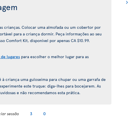
iagem
a as crianças. Colocar uma almofada ou um cobertor por
fortável para a criança dormir. Peça informações ao seu
so Comfort Kit, disponível por apenas CA $10.99.
 de lugares
para escolher o melhor lugar para as
 dê à criança uma guloseima para chupar ou uma garrafa de
 experimente este truque: diga-lhes para bocejarem. As
 duvidosas e não recomendamos esta prática.
ciar sessão
3
0