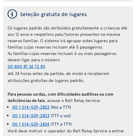
ý
Seleção gratuita de lugares
Os lugares padrão são atribuídos gratuitamente a crianças até
aos 12 anos e respetivos pais/tutores presentes na mesma
reserva familiar. O sistema irá agrupar estes lugares para
famílias cujas reservas incluam até 5 passageiros.
As famílias cujas reservas incluam 6 ou mais passageiros
devem ligar para o número
00 800 87 26 72 83
até 24 horas antes da partida, de modo a receberem
atribuições gratuitas de lugares padrão.
Para pessoas surdas, com dificuldades auditivas ou com
deficiências de fala
, acesse o Bell Relay Service:
00 1 514-529-2822
(Voz a TTY)
00 1 514-529-2823
(TTY a voz)
00 1 514-529-2824
(TTY a TTY)
Você deve instruir o operador do Bell Relay Service a entrar