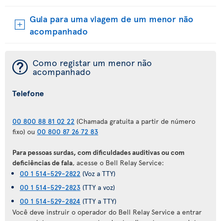
Guia para uma viagem de um menor não
acompanhado
¯
Como registar um menor não
acompanhado
Telefone
00 800 88 81 02 22
(Chamada gratuita a partir de número
fixo) ou
00 800 87 26 72 83
Para pessoas surdas, com dificuldades auditivas ou com
deficiências de fala
, acesse o Bell Relay Service:
00 1 514-529-2822
(Voz a TTY)
00 1 514-529-2823
(TTY a voz)
00 1 514-529-2824
(TTY a TTY)
Você deve instruir o operador do Bell Relay Service a entrar