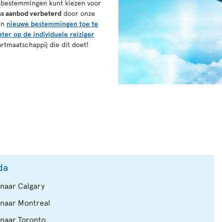
 bestemmingen kunt kiezen voor
s aanbod verbeterd
door onze
en
nieuwe bestemmingen toe te
eter op de individuele reiziger
rtmaatschappij die dit doet!
da
naar Calgary
naar Montreal
naar Toronto