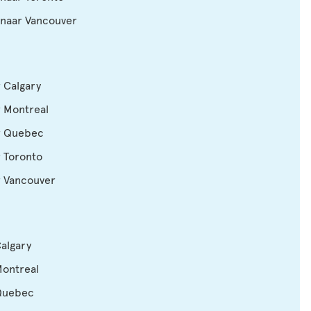
 naar Vancouver
r Calgary
r Montreal
ar Quebec
r Toronto
r Vancouver
Calgary
Montreal
 Quebec