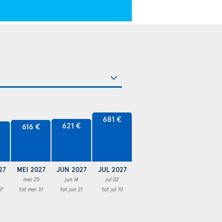
681 €
621 €
616 €
27
MEI 2027
JUN 2027
JUL 2027
mei 25
jun 14
jul 02
07
tot mei 31
tot jun 21
tot jul 10