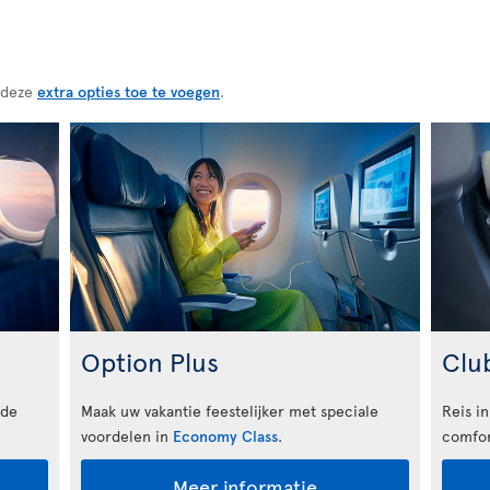
 deze
extra opties toe te voegen
.
Option Plus
Clu
 de
Maak uw vakantie feestelijker met speciale
Reis in
voordelen in
Economy Class
.
comfor
Meer informatie