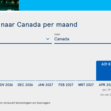
n naar Canada per maand
naar
601 €
OV 2026
DEC 2026
JAN 2027
FEB 2027
MRT 2027
APR 20
apr 29
tot mei 
en inclusief belastingen en toeslagen