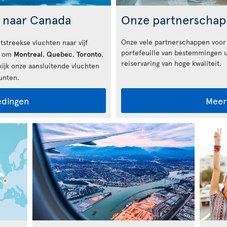
n naar Canada
Onze partnerscha
Onze vele partnerschappen voor
tstreekse vluchten naar vijf
portefeuille van bestemmingen u
s om
Montreal
,
Quebec
,
Toronto
,
reiservaring van hoge kwaliteit.
ijk onze aansluitende vluchten
unten.
edingen
Meer