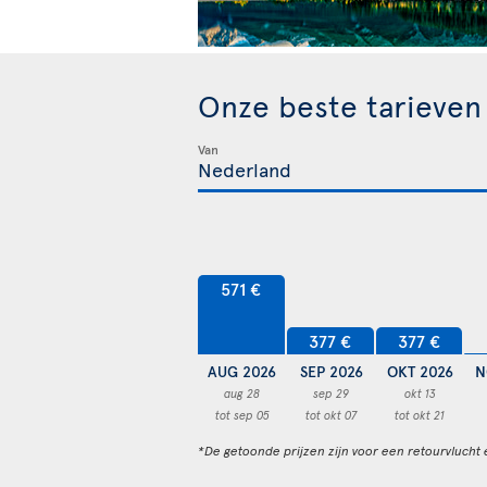
Onze beste tarieve
Van
571 €
377 €
377 €
AUG 2026
SEP 2026
OKT 2026
N
aug 28
sep 29
okt 13
tot sep 05
tot okt 07
tot okt 21
*De getoonde prijzen zijn voor een retourvlucht 