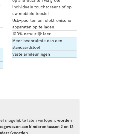
op alle vluchten via grote
t
individuele touchscreens of op
uw mobiele toestel
Usb-poorten om elektronische
1
apparaten op te laden
100% natuurlijk leer
Meer beenruimte dan een
standaardstoel
Vaste armleuningen
el mogelijk te laten verlopen,
worden
oegewezen aan kinderen tussen 2 en 13
ouders/voogden
.