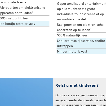
uw mobiele toestel
Gepersonaliseerd entertainmen
Usb-poorten om elektronische
op alle vluchten via grote
1
apparaten op te laden
individuele touchscreens of op
00% natuurlijk leer
uw mobiele toestel
en beetje extra privacy
Usb-poorten om elektronische
1
apparaten op te laden
100% natuurlijk leer
Snellere maaltijdservice, sneller
uitstappen
Minder motorlawaai
Reist u met kinderen?
Om de reis voor gezinnen zo soep
aangrenzende standaardstoelen t
jaar inbegrepen oud en aan hun 