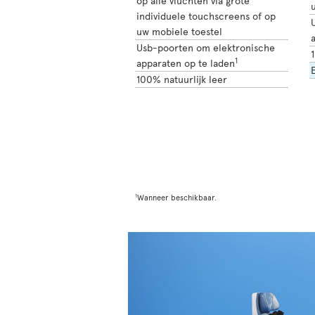
op alle vluchten via grote
individuele touchscreens of op
uw mobiele toestel
Usb-poorten om elektronische
1
1
apparaten op te laden
E
100% natuurlijk leer
1
Wanneer beschikbaar.