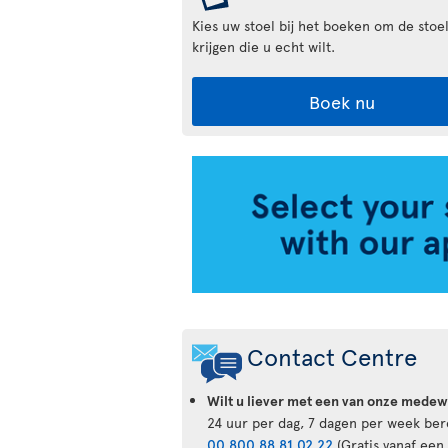
Kies uw stoel bij het boeken om de stoel
krijgen die u echt wilt.
Boek nu
Air
Transat
App
Contact Centre
Wilt u liever met een van onze mede
24 uur per dag, 7 dagen per week ber
00 800 88 81 02 22
(Gratis vanaf een 