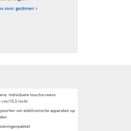
ges voor gezinnen
ere, individuele touchscreens
8 cm/13,3 inch)
poorten om elektronische apparaten op
aden
zieningenpakket