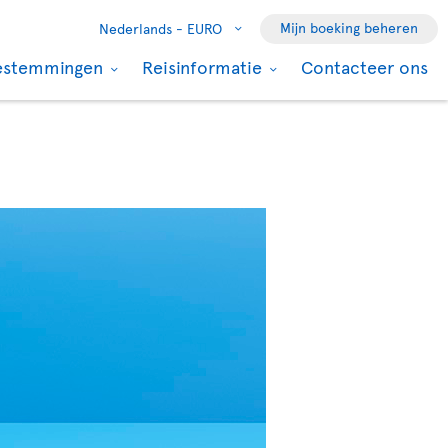
Mijn boeking beheren
Nederlands -
EURO
estemmingen
Reisinformatie
Contacteer ons