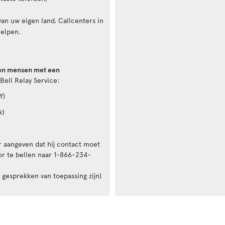
an uw eigen land. Callcenters in
helpen.
 en mensen met een
Bell Relay Service:
Y)
k)
r aangeven dat hij contact moet
r te bellen naar 1-866-234-
 gesprekken van toepassing zijn)