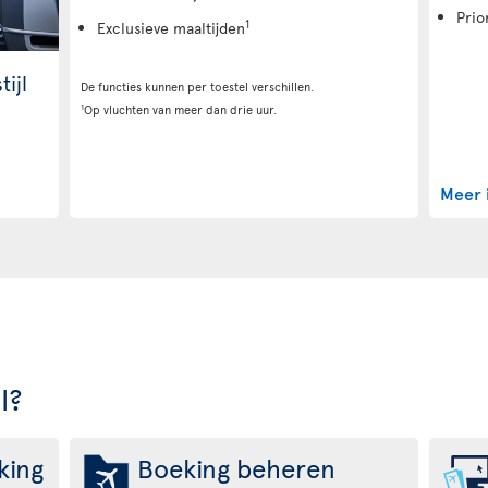
Prio
1
Exclusieve maaltijden
tijl
De functies kunnen per toestel verschillen.
1
Op vluchten van meer dan drie uur.
Meer 
l?
king
Boeking beheren