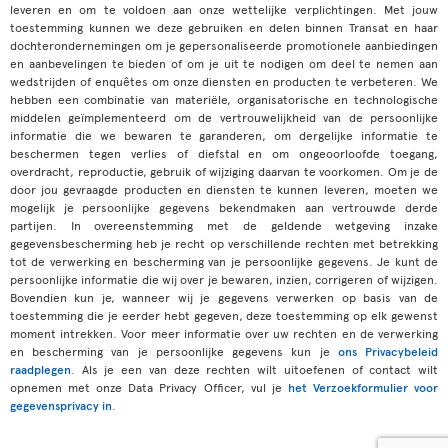
leveren en om te voldoen aan onze wettelijke verplichtingen. Met jouw
toestemming kunnen we deze gebruiken en delen binnen Transat en haar
dochterondernemingen om je gepersonaliseerde promotionele aanbiedingen
en aanbevelingen te bieden of om je uit te nodigen om deel te nemen aan
wedstrijden of enquêtes om onze diensten en producten te verbeteren. We
hebben een combinatie van materiële, organisatorische en technologische
middelen geïmplementeerd om de vertrouwelijkheid van de persoonlijke
informatie die we bewaren te garanderen, om dergelijke informatie te
beschermen tegen verlies of diefstal en om ongeoorloofde toegang,
overdracht, reproductie, gebruik of wijziging daarvan te voorkomen. Om je de
door jou gevraagde producten en diensten te kunnen leveren, moeten we
mogelijk je persoonlijke gegevens bekendmaken aan vertrouwde derde
partijen. In overeenstemming met de geldende wetgeving inzake
gegevensbescherming heb je recht op verschillende rechten met betrekking
tot de verwerking en bescherming van je persoonlijke gegevens. Je kunt de
persoonlijke informatie die wij over je bewaren, inzien, corrigeren of wijzigen.
Bovendien kun je, wanneer wij je gegevens verwerken op basis van de
toestemming die je eerder hebt gegeven, deze toestemming op elk gewenst
moment intrekken. Voor meer informatie over uw rechten en de verwerking
en bescherming van je persoonlijke gegevens kun je
ons Privacybeleid
raadplegen
. Als je een van deze rechten wilt uitoefenen of contact wilt
opnemen met onze Data Privacy Officer, vul je
het Verzoekformulier voor
gegevensprivacy in
.