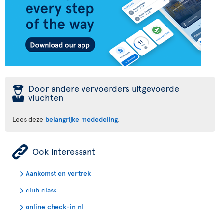
þ
Door andere vervoerders uitgevoerde
vluchten
Lees deze
belangrijke mededeling
.
ÿ
Ook interessant
Aankomst en vertrek
club class
online check-in nl