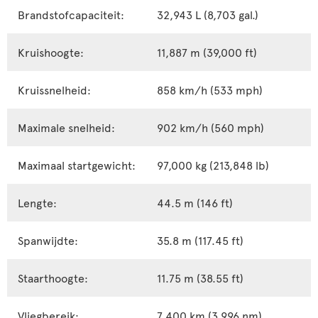
Brandstofcapaciteit:
32,943 L (8,703 gal.)
Kruishoogte:
11,887 m (39,000 ft)
Kruissnelheid:
858 km/h (533 mph)
Maximale snelheid:
902 km/h (560 mph)
Maximaal startgewicht:
97,000 kg (213,848 lb)
Lengte:
44.5 m (146 ft)
Spanwijdte:
35.8 m (117.45 ft)
Staarthoogte:
11.75 m (38.55 ft)
Vliegbereik:
7,400 km (3,996 nm)