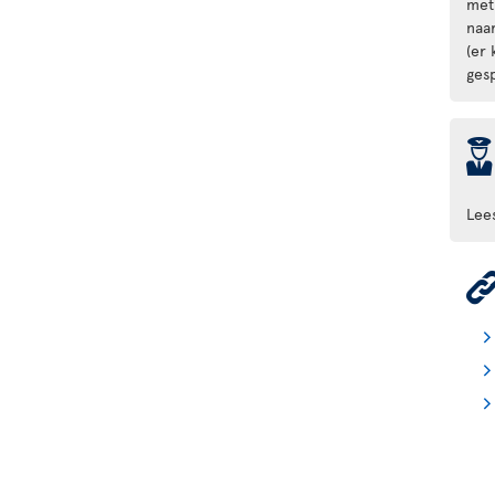
met
naa
(er
gesp
þ
Lee