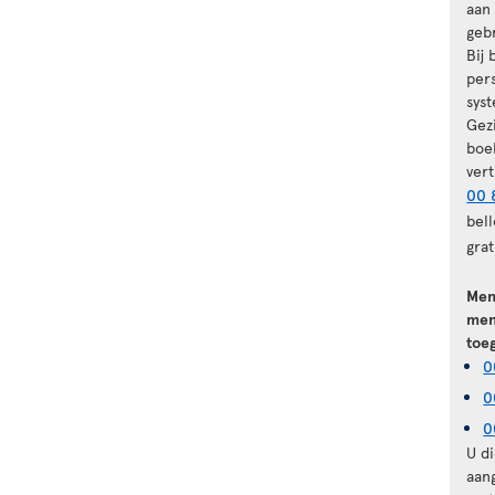
aan
geb
Bij
per
sys
Gez
boe
ver
00 
bel
grat
Men
men
toe
0
0
0
U d
aan