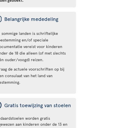
den geboekt.
ü
Belangrijke mededeling
n sommige landen is schriftelijke
oestemming en/of speciale
ocumentatie vereist voor kinderen
nder de 18 die alleen (of met slechts
én ouder/voogd) reizen.
raag de actuele voorschriften op bij
en consulaat van het land van
estemming.
ý
Gratis toewijzing van stoelen
ndaardstoelen worden gratis
gewezen aan kinderen onder de 13 en