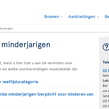
Boeken
Aanbiedingen
B
derjarigen
 minderjarigen
Tel
, leest u hier hoe u aan de vereisten voor
 en welke voorbereidingen noodzakelijk zijn.
00 
tele
Lok
 leeftijdscategorie
Bel
uw 
ide minderjarigen (verplicht voor kinderen van
lan
Uit
Uit 