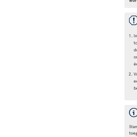
wor
I
t
d
o
é
V
e
b
Sta
toe