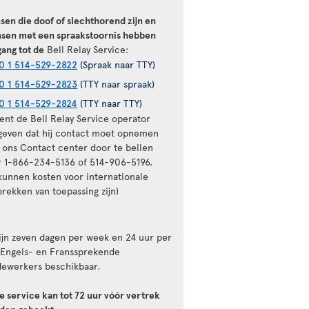
sen die doof of slechthorend zijn en
sen met een spraakstoornis hebben
gang tot de
Bell Relay Service:
0 1 514-529-2822
(Spraak naar TTY)
0 1 514-529-2823
(TTY naar spraak)
0 1 514-529-2824
(TTY naar TTY)
ient de Bell Relay Service operator
geven dat hij contact moet opnemen
 ons Contact center door te bellen
r 1-866-234-5136 of 514-906-5196.
 kunnen kosten voor internationale
rekken van toepassing zijn)
zijn zeven dagen per week en 24 uur per
 Engels- en Franssprekende
ewerkers beschikbaar.
e service kan tot 72 uur vóór vertrek