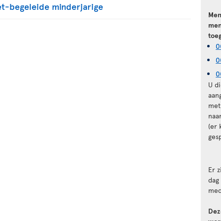
iet-begeleide minderjarige
Men
men
toe
0
0
0
U d
aan
met
naa
(er
gesp
Er 
dag
med
Dez