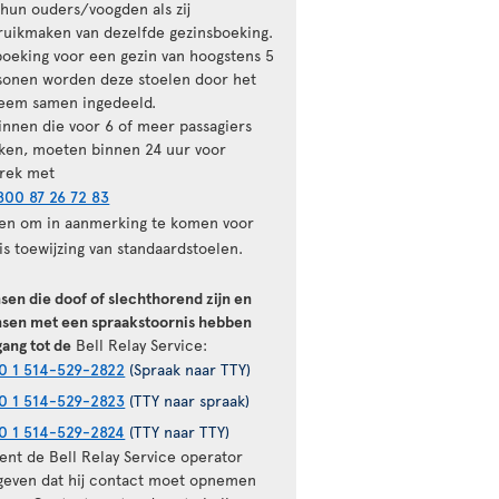
 hun ouders/voogden als zij
ruikmaken van dezelfde gezinsboeking.
 boeking voor een gezin van hoogstens 5
sonen worden deze stoelen door het
teem samen ingedeeld.
innen die voor 6 of meer passagiers
ken, moeten binnen 24 uur voor
trek met
800 87 26 72 83
len om in aanmerking te komen voor
is toewijzing van standaardstoelen.
sen die doof of slechthorend zijn en
sen met een spraakstoornis hebben
gang tot de
Bell Relay Service:
0 1 514-529-2822
(Spraak naar TTY)
0 1 514-529-2823
(TTY naar spraak)
0 1 514-529-2824
(TTY naar TTY)
ient de Bell Relay Service operator
geven dat hij contact moet opnemen