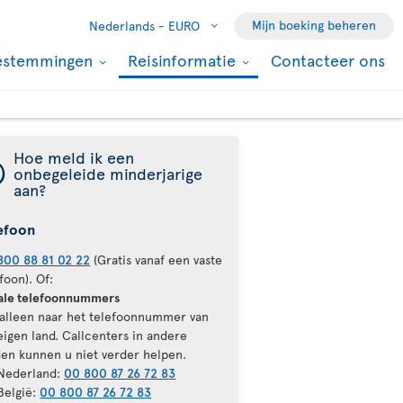
Mijn boeking beheren
Nederlands -
EURO
estemmingen
Reisinformatie
Contacteer ons
Hoe meld ik een
¯
onbegeleide minderjarige
aan?
efoon
800 88 81 02 22
(Gratis vanaf een vaste
foon). Of:
ale telefoonnummers
 alleen naar het telefoonnummer van
eigen land. Callcenters in andere
den kunnen u niet verder helpen.
 Nederland:
00 800 87 26 72 83
België:
00 800 87 26 72 83