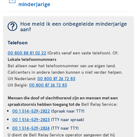
minderjarige
¯
Hoe meld ik een onbegeleide minderjarige
aan?
Telefoon
00 800 88 81 02 22
(Gratis vanaf een vaste telefoon). Of:
Lokale telefoonnummers
Bel alleen naar het telefoonnummer van uw eigen land.
Callcenters in andere landen kunnen u niet verder helpen.
Uit Nederland:
00 800 87 26 72 83
Uit België:
00 800 87 26 72 83
Mensen die doof of slechthorend zijn en mensen met een
spraakstoornis hebben toegang tot de
Bell Relay Service:
00 1 514-529-2822
(Spraak naar TTY)
00 1 514-529-2823
(TTY naar spraak)
00 1 514-529-2824
(TTY naar TTY)
U dient de Bell Relay Service operator aangeven dat hij