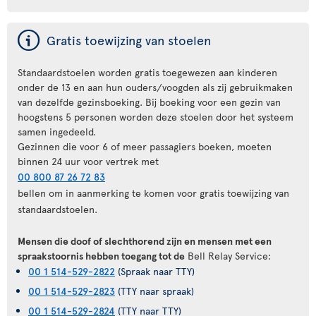
ý
Gratis toewijzing van stoelen
Standaardstoelen worden gratis toegewezen aan kinderen
onder de 13 en aan hun ouders/voogden als zij gebruikmaken
van dezelfde gezinsboeking. Bij boeking voor een gezin van
hoogstens 5 personen worden deze stoelen door het systeem
samen ingedeeld.
Gezinnen die voor 6 of meer passagiers boeken, moeten
binnen 24 uur voor vertrek met
00 800 87 26 72 83
bellen om in aanmerking te komen voor gratis toewijzing van
standaardstoelen.
Mensen die doof of slechthorend zijn en mensen met een
spraakstoornis hebben toegang tot de
Bell Relay Service:
00 1 514-529-2822
(Spraak naar TTY)
00 1 514-529-2823
(TTY naar spraak)
00 1 514-529-2824
(TTY naar TTY)