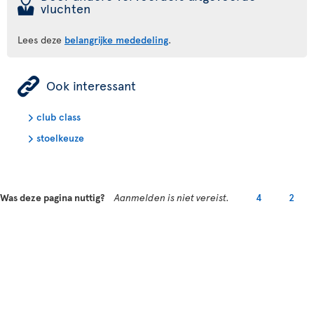
þ
vluchten
Lees deze
belangrijke mededeling
.
ÿ
Ook interessant
club class
stoelkeuze
Was deze pagina nuttig?
Aanmelden is niet vereist.
4
2