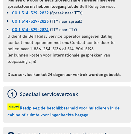
spraakstoornis hebben toegang tot de
Bell Relay Service:
00 1 514-529-2822
(Spraak naar TTY)
00 1 514-529-2823
(TTY naar spraak)
00 1 514-529-2824
(TTY naar TTY)
U dient de Bell Relay Service operator aangeven dat hij
contact moet opnemen met ons Contact center door te
bellen naar 1-866-234-5136 of 514-906-5196.
(er kunnen kosten voor internationale gesprekken van
toepassing zijn)
Deze service kan tot 24 dagen uur vertrek worden geboekt
.
ý
Speciaal serviceverzoek
Nieuw!
Raadpleeg de beschikbaarheid voor huisdieren in de
cabine of ruimte voor ingecheckte bagage.