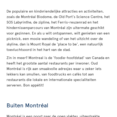
De populaire en kindvriendelijke attracties en activiteiten,
zoals de Montréal Biodome, de Old Port's Science Centre, het
SOS Labyrinthe, de zipline, het Ferris-reuzenrad en het
hindernissenparcours van Montréal zijn uitermate geschikt
voor gezinnen. En als u wilt ontspannen, wilt genieten van een
picknick, een mooie wandeling of van het uitzicht over de
skyline, dan is Mount Royal de 'place to be', een natuurlijk
toevluchtsoord in het hart van de stad.
Zin in meer? Montreal is de 'foodie-hoofdstad' van Canada en
heeft het grootste aantal restaurants per inwoner. Oud
Montréal is rijk aan smaakvolle adresjes waar u zeker iets
lekkers kan smullen, van foodtrucks en cafés tot aan
restaurants die lokale en internationale specialiteiten
serveren. Bon appétit!
Buiten Montréal
Montréal is een poort naar de open vlaktes, uitgestrekte