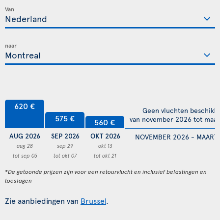
Van
naar
620 €
Geen vluchten beschikb
575 €
van november 2026 tot maar
560 €
AUG 2026
SEP 2026
OKT 2026
NOVEMBER 2026 - MAART 
aug 28
sep 29
okt 13
tot sep 05
tot okt 07
tot okt 21
*De getoonde prijzen zijn voor een retourvlucht en inclusief belastingen en
toeslagen
Zie aanbiedingen van
Brussel
.