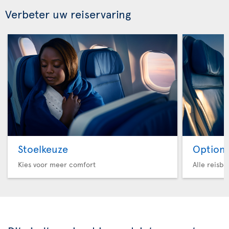
Verbeter uw reiservaring
Stoelkeuze
Option 
Kies voor meer comfort
Alle reisb