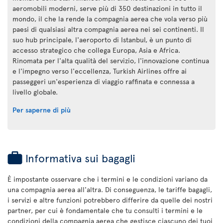
aeromobili moderni, serve più di 350 destinazioni in tutto il
mondo, il che la rende la compagnia aerea che vola verso più
paesi di qualsiasi altra compagnia aerea nei sei continenti. Il
suo hub principale, l'aeroporto di Istanbul, è un punto di
accesso strategico che collega Europa, Asia e Africa.
Rinomata per l'alta qualità del servizio, l'innovazione continua
e l'impegno verso l'eccellenza, Turkish Airlines offre ai
passeggeri un'esperienza di viaggio raffinata e connessa a
livello globale.
Per saperne di più
Informativa sui bagagli
È impostante osservare che i termini e le condizioni variano da
una compagnia aerea all'altra. Di conseguenza, le tariffe bagagli,
i servizi e altre funzioni potrebbero differire da quelle dei nostri
partner, per cui è fondamentale che tu consulti i termini e le
condizioni della compagnia aerea che gestisce ciascuno dei tuoi