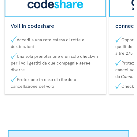
Voli in codeshare
connecta
Accedi a una rete estesa di rotte e
Opportu
destinazioni
quelli dei 
altre 275 d
Una sola prenotazione e un solo check-in
per i voli gestiti da due compagnie aeree
Protezio
diverse
cancellazi
da
Connec
Protezione in caso di ritardo o
cancellazione del volo
Check-i