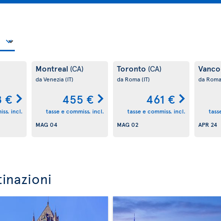
Montreal
Toronto
Vanco
(CA)
(CA)
da Venezia
(IT)
da Roma
(IT)
da Rom
 €
455 €
461 €
ss. incl.
tasse e commiss. incl.
tasse e commiss. incl.
tass
MAG 04
MAG 02
APR 24
tinazioni