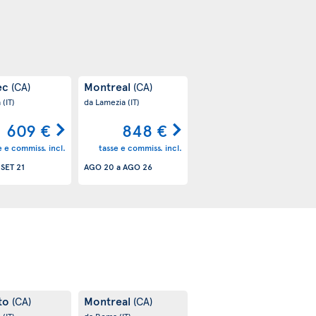
ec
Montreal
(CA)
(CA)
a
(IT)
da Lamezia
(IT)
609 €
848 €
e e commiss. incl.
tasse e commiss. incl.
a
SET 21
AGO 20
a
AGO 26
to
Montreal
(CA)
(CA)
a
(IT)
da Roma
(IT)