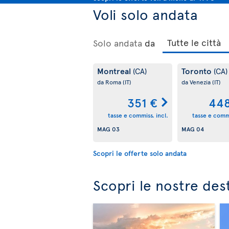
Voli solo andata
Solo andata
da
Montreal
Toronto
(CA)
(CA)
da Roma
(IT)
da Venezia
(IT)
351 €
448
tasse e commiss. incl.
tasse e commi
MAG 03
MAG 04
Scopri le offerte solo andata
Scopri le nostre des