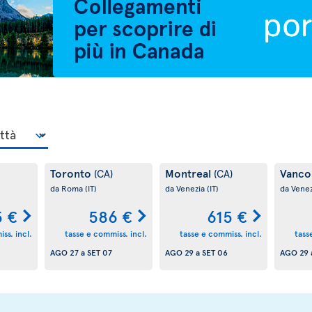
Toronto
Montreal
Vanco
(CA)
(CA)
da Roma
(IT)
da Venezia
(IT)
da Vene
5 €
586 €
615 €
ss. incl.
tasse e commiss. incl.
tasse e commiss. incl.
tass
AGO 27
a
SET 07
AGO 29
a
SET 06
AGO 29