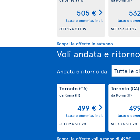
505 €
53
tasse e commiss. incl.
tasse e commi
OTT 13
a
OTT 19
SET 16
a
SET 22
Scopri le offerte in autunno
Voli andata e ritorn
Andata e ritorno
da
Toronto
Toronto
(CA)
(CA)
da Roma
(IT)
da Roma
(IT)
499 €
49
tasse e commiss. incl.
tasse e commi
SET 09
a
SET 20
SET 10
a
SET 20
Scopri le offerte voli a meno di 499€