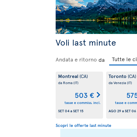
Voli last minute
Andata e ritorno
da
Montreal
Toronto
(CA)
(CA)
da Roma
(IT)
da Venezia
(IT)
503 €
57
tasse e commiss. incl.
tasse e commi
SET 04
a
SET 15
AGO 29
a
SET 06
Scopri le offerte last minute