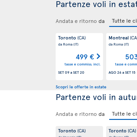
Partenze voli in esta
Andata e ritorno
da
Toronto
Montreal
(CA)
(CA
da Roma
(IT)
da Roma
(IT)
499 €
503
tasse e commiss. incl.
tasse e commi
SET 09
a
SET 20
AGO 26
a
SET 15
Scopri le offerte in estate
Partenze voli in aut
Andata e ritorno
da
Toronto
Toronto
(CA)
(CA)
da Venezia
(IT)
da Roma
(IT)