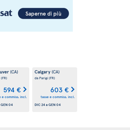
uver
Calgary
(CA)
(CA)
i
(FR)
da Parigi
(FR)
594 €
603 €
e e commiss. incl.
tasse e commiss. incl.
a
GEN 04
DIC 24
a
GEN 04