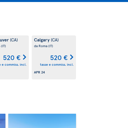
uver
Calgary
(CA)
(CA)
a
(IT)
da Roma
(IT)
520 €
520 €
e e commiss. incl.
tasse e commiss. incl.
APR 24