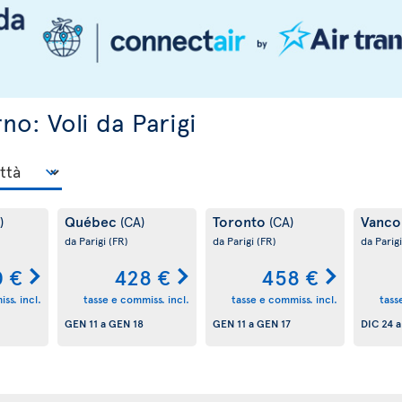
rno: Voli da Parigi
Québec
Toronto
Vanco
)
(CA)
(CA)
da Parigi
(FR)
da Parigi
(FR)
da Parig
 €
428 €
458 €
ss. incl.
tasse e commiss. incl.
tasse e commiss. incl.
tass
GEN 11
a
GEN 18
GEN 11
a
GEN 17
DIC 24