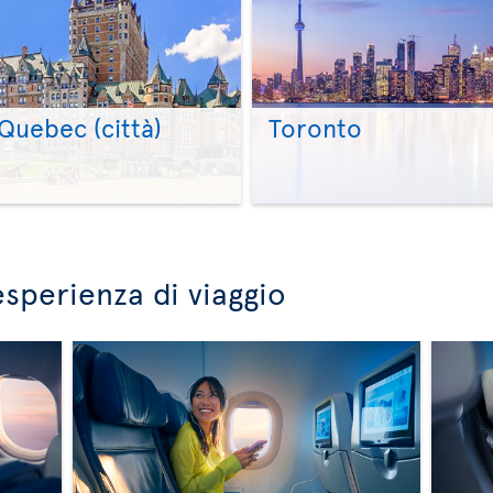
Quebec (città)
Toronto
>
>
esperienza di viaggio