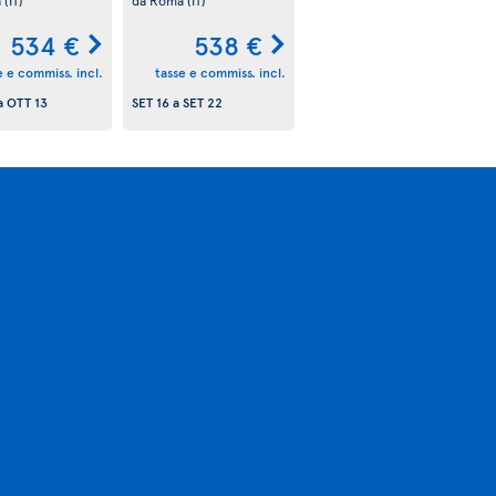
534 €
538 €
e e commiss. incl.
tasse e commiss. incl.
a
OTT 13
SET 16
a
SET 22