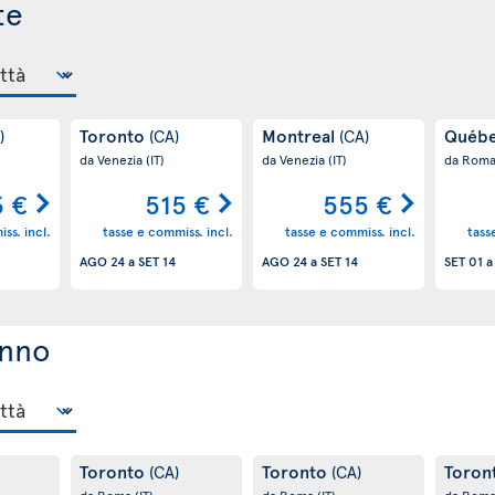
te
Toronto
Montreal
Québ
)
(CA)
(CA)
da Venezia
(IT)
da Venezia
(IT)
da Rom
 €
515 €
555 €
ss. incl.
tasse e commiss. incl.
tasse e commiss. incl.
tass
AGO 24
a
SET 14
AGO 24
a
SET 14
SET 01
unno
Toronto
Toronto
Toron
(CA)
(CA)
da Roma
(IT)
da Roma
(IT)
da Rom