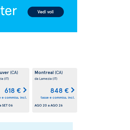
uver
Montreal
(CA)
(CA)
zia
(IT)
da Lamezia
(IT)
618 €
848 €
e e commiss. incl.
tasse e commiss. incl.
a
SET 06
AGO 20
a
AGO 26