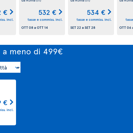
2 €
532 €
534 €
ss. incl.
tasse e commiss. incl.
tasse e commiss. incl.
tass
OTT 08
a
OTT 14
SET 22
a
SET 28
OTT 06
o a meno di 499€
9 €
ss. incl.