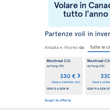
Partenze voli in inve
Andata e ritorno
da
Montreal
Montreal
(CA)
(CA
da Parigi
(FR)
da Parigi
(FR)
330 €
330
tasse e commiss. incl.
tasse e commi
GEN 12
a
GEN 18
GEN 19
a
GEN 25
Scopri le offerte