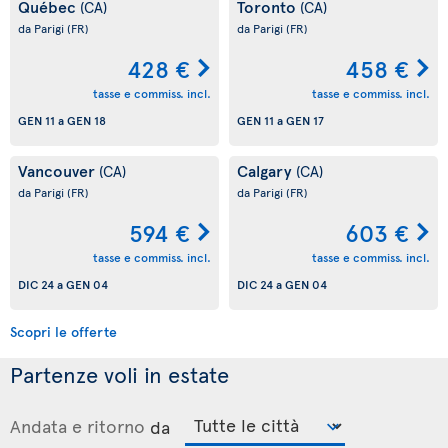
Québec
Toronto
(CA)
(CA)
da Parigi
(FR)
da Parigi
(FR)
428 €
458 €
tasse e commiss. incl.
tasse e commiss. incl.
GEN 11
a
GEN 18
GEN 11
a
GEN 17
Vancouver
Calgary
(CA)
(CA)
da Parigi
(FR)
da Parigi
(FR)
594 €
603 €
tasse e commiss. incl.
tasse e commiss. incl.
DIC 24
a
GEN 04
DIC 24
a
GEN 04
Scopri le offerte
Partenze voli in estate
Andata e ritorno
da