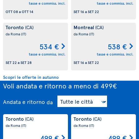
tasse e commiss. incl.
tasse e commiss. incl.
OTT 08
a
OTT 14
SET 16
a
SET 22
Toronto
Montreal
(CA)
(CA)
da Roma
(IT)
da Roma
(IT)
534 €
538 €
tasse e commiss. incl.
tasse e commiss. incl.
SET 22
a
SET 28
SET 16
a
SET 22
Scopri le offerte in autunno
Voli andata e ritorno a meno di 499€
Andata e ritorno
da
Toronto
Toronto
(CA)
(CA)
da Roma
(IT)
da Roma
(IT)
499 €
499 €