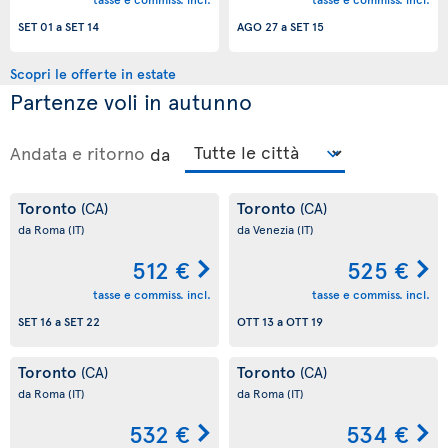
SET 01
a
SET 14
AGO 27
a
SET 15
Scopri le offerte in estate
Partenze voli in autunno
Andata e ritorno
da
Toronto
Toronto
(CA)
(CA)
da Roma
(IT)
da Venezia
(IT)
512 €
525 €
tasse e commiss. incl.
tasse e commiss. incl.
SET 16
a
SET 22
OTT 13
a
OTT 19
Toronto
Toronto
(CA)
(CA)
da Roma
(IT)
da Roma
(IT)
532 €
534 €