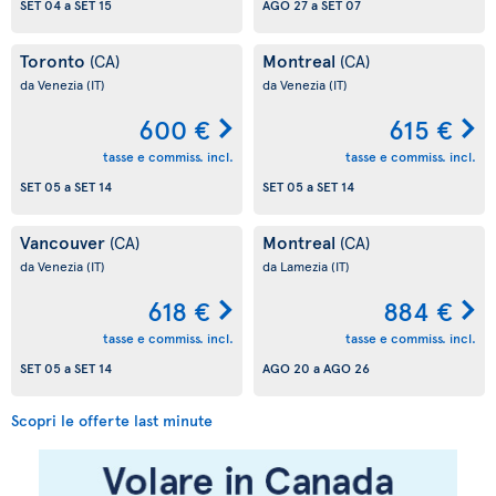
SET 04
a
SET 15
AGO 27
a
SET 07
Toronto
Montreal
(CA)
(CA)
da Venezia
(IT)
da Venezia
(IT)
600 €
615 €
tasse e commiss. incl.
tasse e commiss. incl.
SET 05
a
SET 14
SET 05
a
SET 14
Vancouver
Montreal
(CA)
(CA)
da Venezia
(IT)
da Lamezia
(IT)
618 €
884 €
tasse e commiss. incl.
tasse e commiss. incl.
SET 05
a
SET 14
AGO 20
a
AGO 26
Scopri le offerte last minute