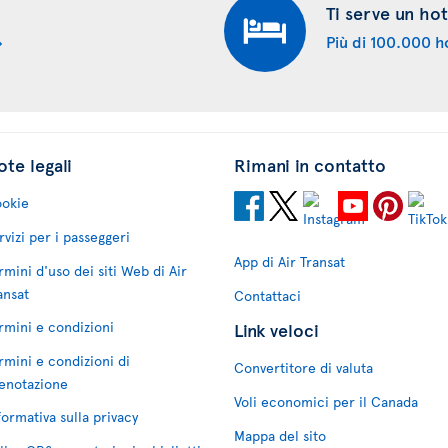
Ti serve un hot
Più di 100.000 ho
te legali
Rimani in contatto
okie
rvizi per i passeggeri
App di Air Transat
rmini d'uso dei siti Web di Air
ansat
Contattaci
rmini e condizioni
Link veloci
rmini e condizioni di
Convertitore di valuta
enotazione
Voli economici per il Canada
formativa sulla privacy
Mappa del sito