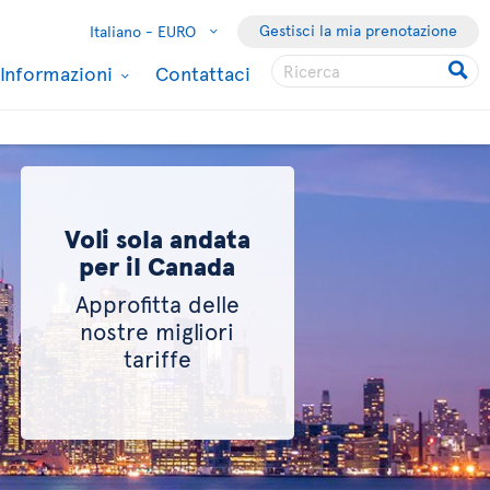
Gestisci la mia prenotazione
Italiano -
EURO
Informazioni
Contattaci
Voli sola andata
per il Canada
Approfitta delle
nostre migliori
tariffe