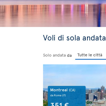
Voli di sola andat
Solo andata
da
Montreal
(CA)
da Roma
(IT)
351 €