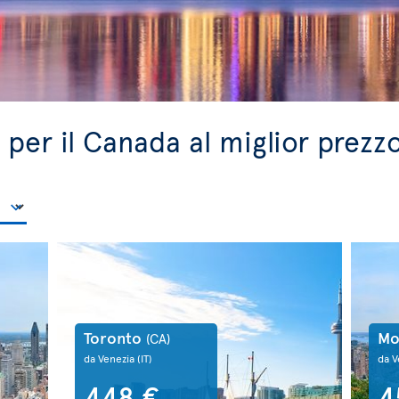
a per il Canada al miglior prezz
Toronto
Mo
(CA)
da Venezia
(IT)
da V
448 €
4