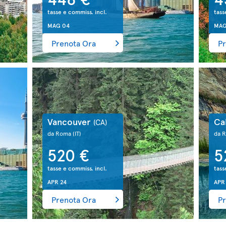
tasse e commiss. incl.
tass
MAG 04
MAG
Prenota Ora
Pr
Vancouver
Ca
(CA)
da Roma
(IT)
da 
520 €
5
tasse e commiss. incl.
tass
APR 24
APR
Prenota Ora
Pr