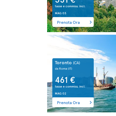
tasse e commiss. incl.
MAG 03
Prenota Ora
Toronto
(CA)
da Roma
(IT)
461 €
tasse e commiss. incl.
MAG 02
Prenota Ora