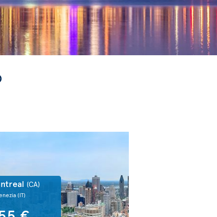
o
ntreal
(CA)
enezia
(IT)
55 €