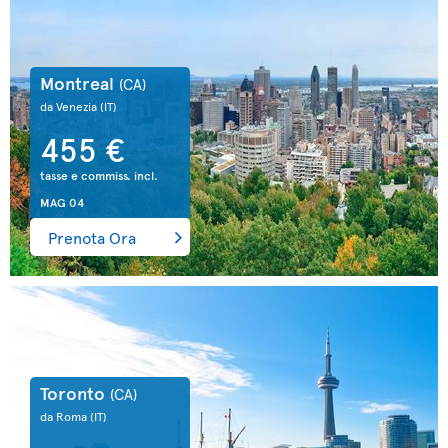
Montreal
(CA)
da Venezia
(IT)
455 €
tasse e commiss. incl.
MAG 04
Prenota Ora
Toronto
(CA)
da Roma
(IT)