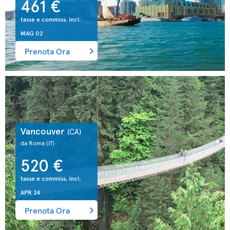
461 €
tasse e commiss. incl.
MAG 02
Prenota Ora
Vancouver
(CA)
da Roma
(IT)
520 €
tasse e commiss. incl.
APR 24
Prenota Ora