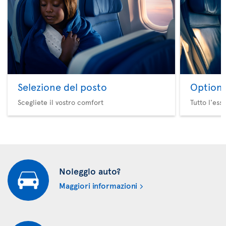
Selezione del posto
Option 
Scegliete il vostro comfort
Tutto l'ess
Noleggio auto?
Maggiori informazioni