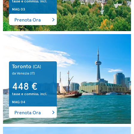
tasse e commiss. incl.
MAG 03
Prenota Ora
Toronto
(CA)
da Venezia
(IT)
448 €
tasse e commiss. incl.
MAG 04
Prenota Ora