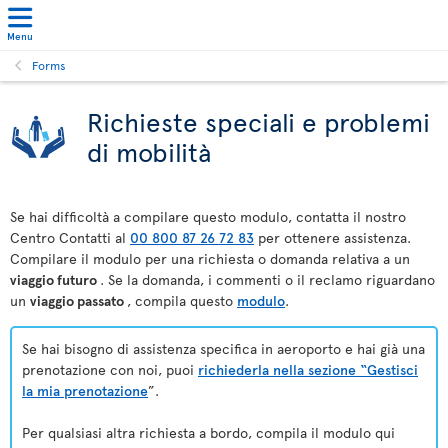
Menu
Forms
Richieste speciali e problemi
di mobilità
Se hai difficoltà a compilare questo modulo, contatta il nostro
Centro Contatti al
00 800 87 26 72 83
per ottenere assistenza.
Compilare il modulo per una richiesta o domanda relativa a un
viaggio futuro
. Se la domanda, i commenti o il reclamo riguardano
un
viaggio passato
, compila questo
modulo
.
Se hai bisogno di assistenza specifica in aeroporto e hai già una
prenotazione con noi, puoi
richiederla nella sezione “Gestisci
la mia prenotazione
”.
Per qualsiasi altra richiesta a bordo, compila il modulo qui