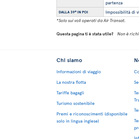
partenza
Impossibilità di v
DALLA 39ª IN POI
*Solo sui voli operati da Air Transat.
Questa pagina ti è stata utile?
Non è richie
Chi siamo
No
Informazioni di viaggio
Co
La nostra flotta
Se
Tariffe bagagli
Te
Tr
Turismo sostenibile
Te
Premi e riconoscimenti (disponibile
Te
solo in lingua inglese)
pr
In