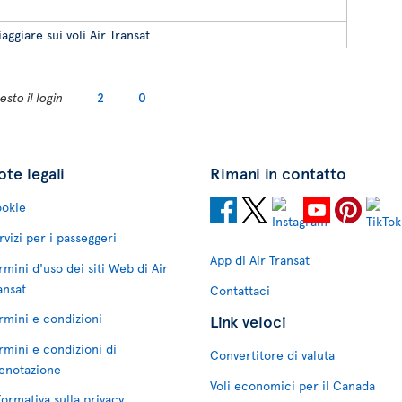
iaggiare sui voli Air Transat
sto il login
2
0
te legali
Rimani in contatto
okie
rvizi per i passeggeri
App di Air Transat
rmini d'uso dei siti Web di Air
ansat
Contattaci
rmini e condizioni
Link veloci
rmini e condizioni di
Convertitore di valuta
enotazione
Voli economici per il Canada
formativa sulla privacy