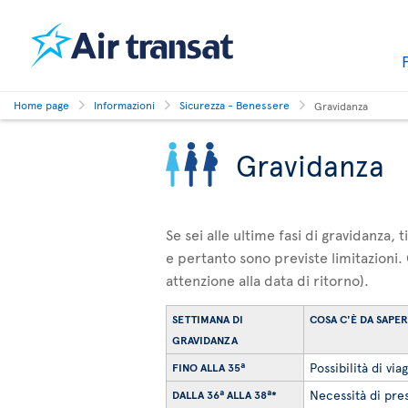
Home page
Informazioni
Sicurezza - Benessere
Gravidanza
Gravidanza
Se sei alle ultime fasi di gravidanza,
e pertanto sono previste limitazioni.
attenzione alla data di ritorno).
SETTIMANA DI
COSA C'È DA SAPE
GRAVIDANZA
Possibilità di via
FINO ALLA 35ª
Necessità di pres
DALLA 36ª ALLA 38ª*