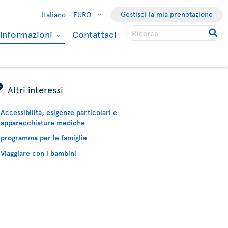
Gestisci la mia prenotazione
Italiano -
EURO
Informazioni
Contattaci
ÿ
Altri interessi
Accessibilità, esigenze particolari e
apparecchiature mediche
programma per le famiglie
Viaggiare con i bambini