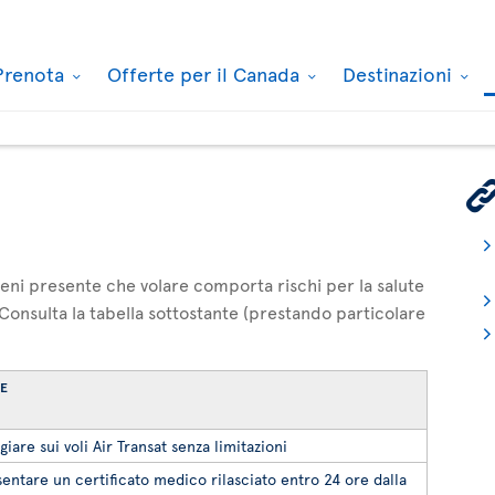
Prenota
Offerte per il Canada
Destinazioni
 tieni presente che volare comporta rischi per la salute
 Consulta la tabella sottostante (prestando particolare
RE
ggiare sui voli Air Transat senza limitazioni
entare un certificato medico rilasciato entro 24 ore dalla