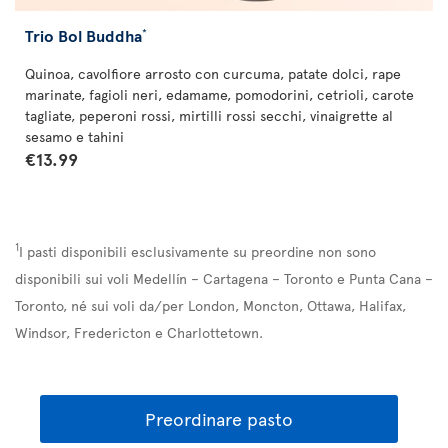
Trio Bol Buddha
*
Quinoa, cavolfiore arrosto con curcuma, patate dolci, rape
marinate, fagioli neri, edamame, pomodorini, cetrioli, carote
tagliate, peperoni rossi, mirtilli rossi secchi, vinaigrette al
sesamo e tahini
€13.99
1
I pasti disponibili esclusivamente su preordine non sono
disponibili sui voli Medellín – Cartagena – Toronto e Punta Cana –
Toronto, né sui voli da/per London, Moncton, Ottawa, Halifax,
Windsor, Fredericton e Charlottetown.
Preordinare pasto