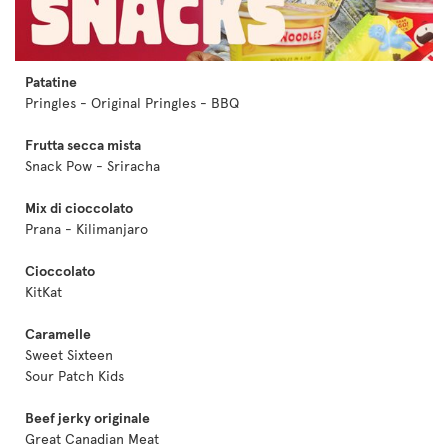
Patatine
Pringles - Original Pringles - BBQ
Frutta secca mista
Snack Pow - Sriracha
Mix di cioccolato
Prana - Kilimanjaro
Cioccolato
KitKat
Caramelle
Sweet Sixteen
Sour Patch Kids
Beef jerky originale
Great Canadian Meat