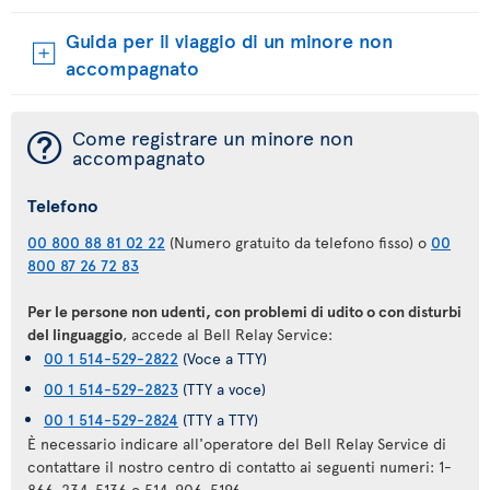
Guida per il viaggio di un minore non
accompagnato
¯
Come registrare un minore non
accompagnato
Telefono
00 800 88 81 02 22
(Numero gratuito da telefono fisso) o
00
800 87 26 72 83
Per le persone non udenti, con problemi di udito o con disturbi
del linguaggio
, accede al Bell Relay Service:
00 1 514-529-2822
(Voce a TTY)
00 1 514-529-2823
(TTY a voce)
00 1 514-529-2824
(TTY a TTY)
È necessario indicare all'operatore del Bell Relay Service di
contattare il nostro centro di contatto ai seguenti numeri: 1-
866-234-5136 o 514-906-5196