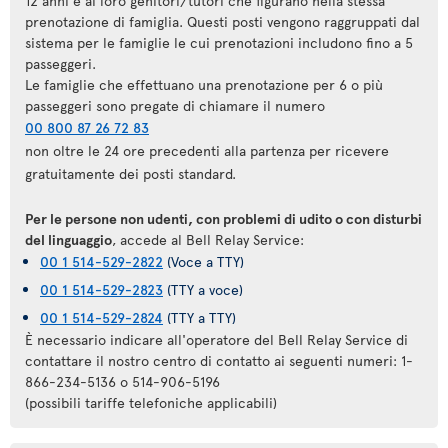
12 anni e ai loro genitori/tutori che figurano nella stessa
prenotazione di famiglia. Questi posti vengono raggruppati dal
sistema per le famiglie le cui prenotazioni includono fino a 5
passeggeri.
Le famiglie che effettuano una prenotazione per 6 o più
passeggeri sono pregate di chiamare il numero
00 800 87 26 72 83
non oltre le 24 ore precedenti alla partenza per ricevere
gratuitamente dei posti standard.
Per le persone non udenti, con problemi di udito o con disturbi
del linguaggio
, accede al Bell Relay Service:
00 1 514-529-2822
(Voce a TTY)
00 1 514-529-2823
(TTY a voce)
00 1 514-529-2824
(TTY a TTY)
È necessario indicare all'operatore del Bell Relay Service di
contattare il nostro centro di contatto ai seguenti numeri: 1-
866-234-5136 o 514-906-5196
(possibili tariffe telefoniche applicabili)