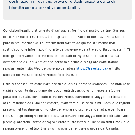
destinazioni in cui una prova di cittadinanza/la carta di
identità sono alternative accettabili).
Condizioni legali:
lo strumento di cui sopra, fornito dal nostro partner Sherpa,
offre informazioni sui requisiti di ingresso per il Paese di destinazione, a scopo
puramente informativo. Le informazioni fornite da questo strumento non
sostituiscono le informazioni fornite dal governo e da altre autorità competenti. Ti
consigliamo vivamente di verificare i requisiti di ingresso applicabili alla tua
destinazione e alla tua situazione personale prima di viaggiare consultando
regolarmente il sito Web del governo canadese
https://travel.gc.ca/
e il sito
ufficiale del Paese di destinazione e/o di transito.
È tua responsabilità assicurarti che tu e qualsiasi persona (compresi i bambini) che
viaggiano con te dispongano dei documenti di viaggio validi necessari (come
passaporto, visto, certificato di vaccinazione, esenzione di viaggio, certificato di
assicurazione e così via) per entrare, transitare o uscire da tutti i Paesi o le regioni
presenti nel tuo itinerario, nonché per entrare o uscire dal Canada, e verificare i
requisiti e gli obblighi che tu o qualsiasi persona che viaggia con te potreste avere
(come quarantena, test o altro) per entrare, transitare o uscire da tutti i Paesi o le
regioni presenti nel tuo itinerario, nonché per entrare o uscire dal Canada.