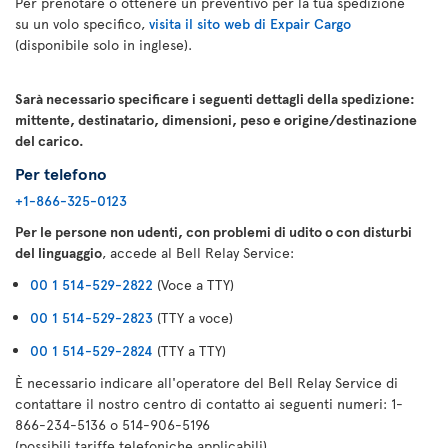
Per prenotare o ottenere un preventivo per la tua spedizione
su un volo specifico,
visita il sito web di Expair Cargo
(disponibile solo in inglese).
Sarà necessario specificare i seguenti dettagli della spedizione:
mittente, destinatario, dimensioni, peso e origine/destinazione
del carico.
Per telefono
+1-866-325-0123
Per le persone non udenti, con problemi di udito o con disturbi
del linguaggio
, accede al Bell Relay Service:
00 1 514-529-2822
(Voce a TTY)
00 1 514-529-2823
(TTY a voce)
00 1 514-529-2824
(TTY a TTY)
È necessario indicare all'operatore del Bell Relay Service di
contattare il nostro centro di contatto ai seguenti numeri: 1-
866-234-5136 o 514-906-5196
(possibili tariffe telefoniche applicabili)