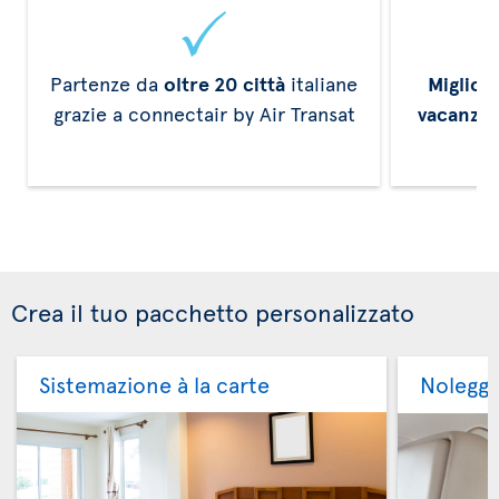
Partenze da
oltre 20 città
italiane
Miglior
grazie a connectair by Air Transat
vacanze
Crea il tuo pacchetto personalizzato
Sistemazione à la carte
Noleggi