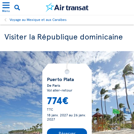
Menu
Voyage au Mexique et aux Caraïbes
Visiter la République dominicaine
Puerto Plata
De Paris
Vol aller-retour
774€
TTC
18 janv. 2027
au
26 janv.
2027
Réserver