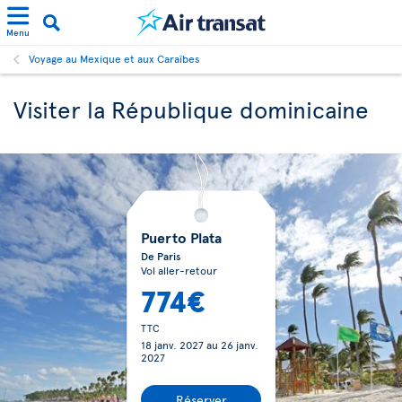
Menu
Voyage au Mexique et aux Caraïbes
Visiter la République dominicaine
Puerto Plata
De Paris
Vol aller-retour
774€
TTC
18 janv. 2027
au
26 janv.
2027
Réserver